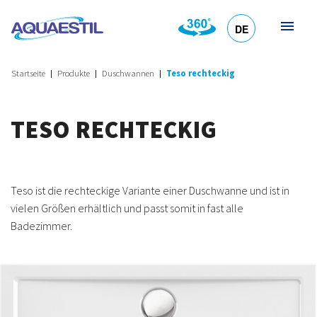
DE
HR
EN
SL
IT
Startseite
Produkte
Duschwannen
Teso rechteckig
TESO RECHTECKIG
Teso ist die rechteckige Variante einer Duschwanne und ist in
vielen Größen erhältlich und passt somit in fast alle
Badezimmer.