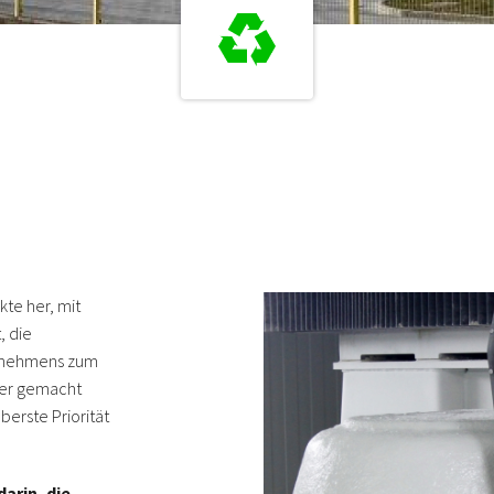
kte her, mit
, die
ernehmens zum
er gemacht
berste Priorität
arin, die