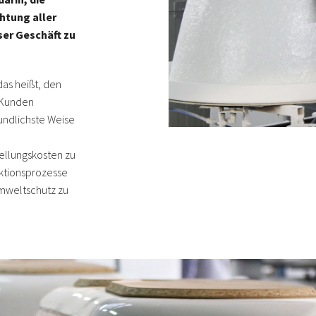
htung aller
ser Geschäft zu
 das heißt, den
 Kunden
undlichste Weise
n
ellungskosten zu
uktionsprozesse
Umweltschutz zu