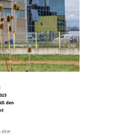
d
015
äß den
nt
, eine