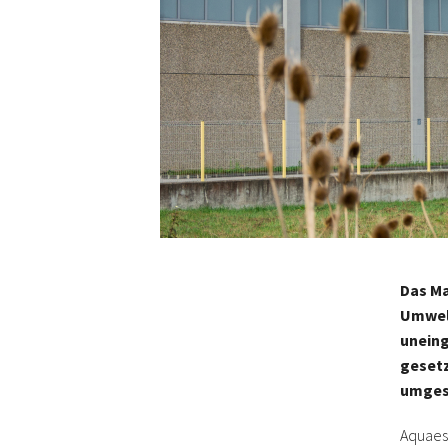
Das Ma
Umwel
uneing
geset
umges
Aquaest