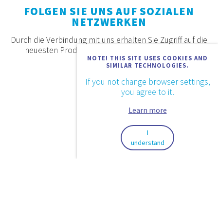
FOLGEN SIE UNS AUF SOZIALEN
NETZWERKEN
Durch die Verbindung mit uns erhalten Sie Zugriff auf die
neuesten Produkte, Angebote und Neuigkeiten.
NOTE! THIS SITE USES COOKIES AND
SIMILAR TECHNOLOGIES.
If you not change browser settings,
you agree to it.
Learn more
I
understand
2026. © Aquaestil Plus d.o.o.
Datenschutz
Anwendungsbestimmungen