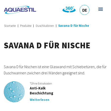
DE
HR
EN
SL
IT
Startseite
Produkte
Duschkabinen
Savana D für Nische
SAVANA D FÜR NISCHE
Savana D für Nischen ist eine Glaswand mit Schiebetüren, die für
Duschwannen zwichen drei Wänden geeignet sind.
*Ohne Extrakosten
Anti-Kalk
Beschichtung
Weiterlesen