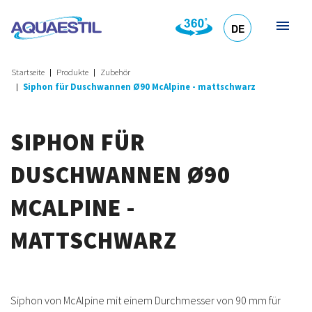
DE
HR
EN
SL
IT
Startseite
Produkte
Zubehör
Siphon für Duschwannen Ø90 McAlpine - mattschwarz
SIPHON FÜR
DUSCHWANNEN Ø90
MCALPINE -
MATTSCHWARZ
Siphon von McAlpine mit einem Durchmesser von 90 mm für