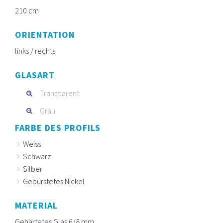
210 cm
ORIENTATION
links / rechts
GLASART
Transparent
Grau
FARBE DES PROFILS
Weiss
Schwarz
Silber
Gebürstetes Nickel
MATERIAL
Gehärtetes Glas 6/8 mm