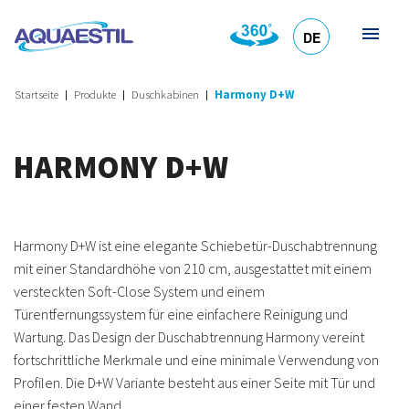
DE
HR
EN
SL
IT
Startseite
Produkte
Duschkabinen
Harmony D+W
HARMONY D+W
Harmony D+W ist eine elegante Schiebetür-Duschabtrennung
mit einer Standardhöhe von 210 cm, ausgestattet mit einem
versteckten Soft-Close System und einem
Türentfernungssystem für eine einfachere Reinigung und
Wartung. Das Design der Duschabtrennung Harmony vereint
fortschrittliche Merkmale und eine minimale Verwendung von
Profilen. Die D+W Variante besteht aus einer Seite mit Tür und
einer festen Wand.