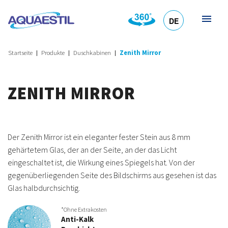
DE
HR
EN
SL
IT
Startseite
Produkte
Duschkabinen
Zenith Mirror
ZENITH MIRROR
Der Zenith Mirror ist ein eleganter fester Stein aus 8 mm
gehärtetem Glas, der an der Seite, an der das Licht
eingeschaltet ist, die Wirkung eines Spiegels hat. Von der
gegenüberliegenden Seite des Bildschirms aus gesehen ist das
Glas halbdurchsichtig.
*Ohne Extrakosten
Anti-Kalk