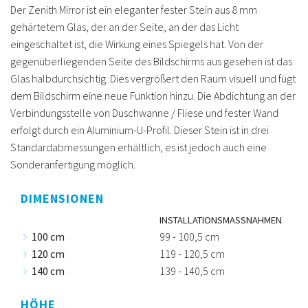
Der Zenith Mirror ist ein eleganter fester Stein aus 8 mm
gehärtetem Glas, der an der Seite, an der das Licht
eingeschaltet ist, die Wirkung eines Spiegels hat. Von der
gegenüberliegenden Seite des Bildschirms aus gesehen ist das
Glas halbdurchsichtig. Dies vergrößert den Raum visuell und fügt
dem Bildschirm eine neue Funktion hinzu. Die Abdichtung an der
Verbindungsstelle von Duschwanne / Fliese und fester Wand
erfolgt durch ein Aluminium-U-Profil. Dieser Stein ist in drei
Standardabmessungen erhältlich, es ist jedoch auch eine
Sonderanfertigung möglich.
DIMENSIONEN
INSTALLATIONSMASSNAHMEN
100 cm
99 - 100,5 cm
120 cm
119 - 120,5 cm
140 cm
139 - 140,5 cm
HÖHE