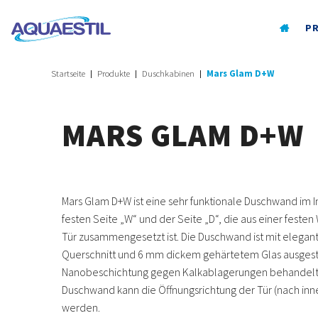
P
Startseite
Produkte
Duschkabinen
Mars Glam D+W
MARS GLAM D+W
Mars Glam D+W ist eine sehr funktionale Duschwand im I
festen Seite „W“ und der Seite „D“, die aus einer fest
Tür zusammengesetzt ist. Die Duschwand ist mit elegan
Querschnitt und 6 mm dickem gehärtetem Glas ausgestat
Nanobeschichtung gegen Kalkablagerungen behandelt i
Duschwand kann die Öffnungsrichtung der Tür (nach inn
werden.