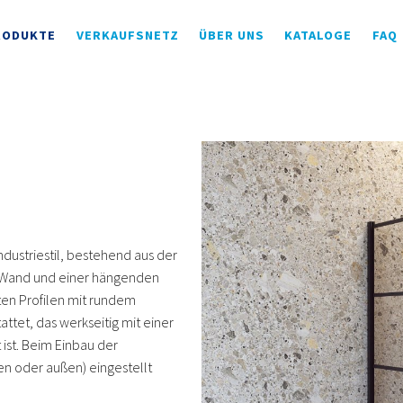
RODUKTE
VERKAUFSNETZ
ÜBER UNS
KATALOGE
FAQ
ndustriestil, bestehend aus der
en Wand und einer hängenden
ten Profilen mit rundem
tet, das werkseitig mit einer
st. Beim Einbau der
en oder außen) eingestellt