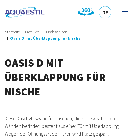
DE
HR
EN
SL
IT
Startseite
Produkte
Duschkabinen
Oasis D mit Überklappung für Nische
OASIS D MIT
ÜBERKLAPPUNG FÜR
NISCHE
Diese Duschglaswand für Duschen, die sich zwischen drei
Wänden befindet, besteht aus einer Tür mit Überlappung.
Wegen der Öffnungsart der Türen wird Platz gespart.