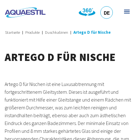
DE
HR
EN
SL
IT
Startseite
Produkte
Duschkabinen
Artego D für Nische
ARTEGO D FÜR NISCHE
Artego D für Nischen ist eine Luxusabtrennung mit
fortgeschrittenem Gleitsystem. Dieses ist ausgeführt und
funktioniert mit Hilfe einer Gleitstange und einem Rädchen mit
größerem Durchmesser, was zum leichten reinigen und
instandhalten beiträgt, ebenso aber auch zum ästhetischen
Eindruck des ganzen Badezimmers. Der minimale Einsatz von
Profilen und 8 mm starkes gehärtetes Glas sind einige der
hervorragenden Charakteristiken dieser Abtrennung, die zum