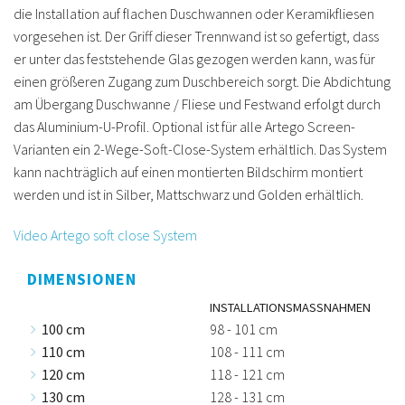
die Installation auf flachen Duschwannen oder Keramikfliesen
vorgesehen ist. Der Griff dieser Trennwand ist so gefertigt, dass
er unter das feststehende Glas gezogen werden kann, was für
einen größeren Zugang zum Duschbereich sorgt. Die Abdichtung
am Übergang Duschwanne / Fliese und Festwand erfolgt durch
das Aluminium-U-Profil. Optional ist für alle Artego Screen-
Varianten ein 2-Wege-Soft-Close-System erhältlich. Das System
kann nachträglich auf einen montierten Bildschirm montiert
werden und ist in Silber, Mattschwarz und Golden erhältlich.
Video Artego soft close System
DIMENSIONEN
INSTALLATIONSMASSNAHMEN
100 cm
98 - 101 cm
110 cm
108 - 111 cm
120 cm
118 - 121 cm
130 cm
128 - 131 cm