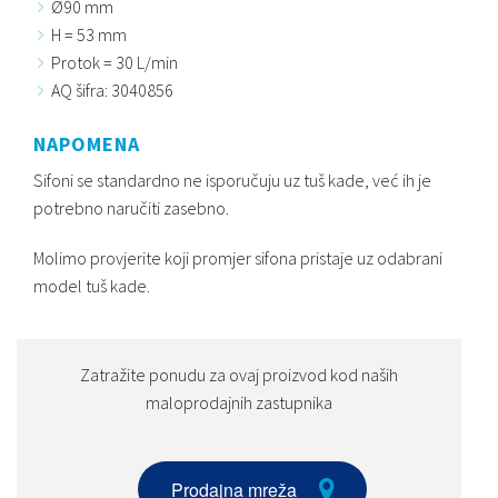
Ø90 mm
H = 53 mm
Protok = 30 L/min
AQ šifra: 3040856
NAPOMENA
Sifoni se standardno ne isporučuju uz tuš kade, već ih je
potrebno naručiti zasebno.
Molimo provjerite koji promjer sifona pristaje uz odabrani
model tuš kade.
Zatražite ponudu za ovaj proizvod kod naših
maloprodajnih zastupnika
Prodajna mreža