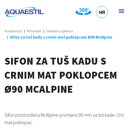
HR
DE
EN
SL
IT
Naslovnica
Proizvodi
Dodatna oprema
Sifon za tuš kadu s crnim mat poklopcem Ø90 McAlpine
SIFON ZA TUŠ KADU S
CRNIM MAT POKLOPCEM
Ø90 MCALPINE
Sifon proizvođača McAlpine promjera 90 mm za tuš kade. Crni
mat poklopac.