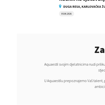
DUGA RESA, KARLOVAČKA Ž
05.06.2026
Za
Aquaestil svojim djelatnicima nudi pril
stje
U Aquaestilu prepoznajemo Vaš talent, p
ambicio