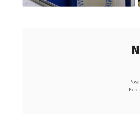
N
Pošal
Konta