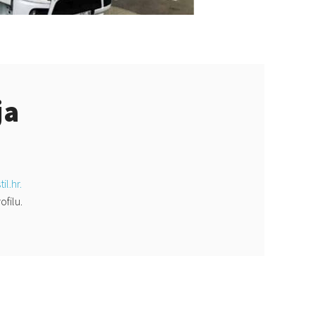
ja
l.hr
.
filu.