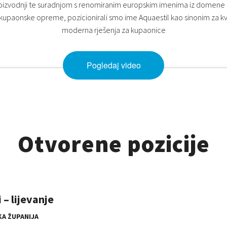
roizvodnji te suradnjom s renomiranim europskim imenima iz domene 
kupaonske opreme, pozicionirali smo ime Aquaestil kao sinonim za kva
moderna rješenja za kupaonice
Pogledaj video
Otvorene pozicije
 – lijevanje
KA ŽUPANIJA