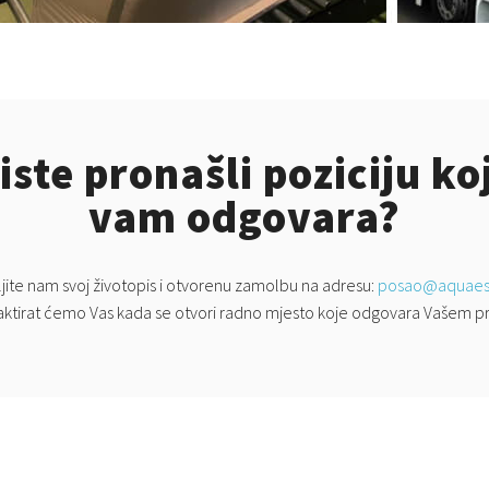
iste pronašli poziciju ko
vam odgovara?
jite nam svoj životopis i otvorenu zamolbu na adresu:
posao@aquaesti
ktirat ćemo Vas kada se otvori radno mjesto koje odgovara Vašem pro