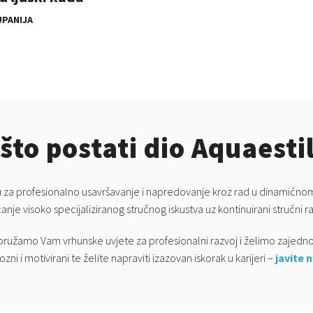
UPANIJA
što postati dio Aquaesti
iku za profesionalno usavršavanje i napredovanje kroz rad u dinamičnom
canje visoko specijaliziranog stručnog iskustva uz kontinuirani stručni ra
ružamo Vam vrhunske uvjete za profesionalni razvoj i želimo zajedno s
zni i motivirani te želite napraviti izazovan iskorak u karijeri –
javite 