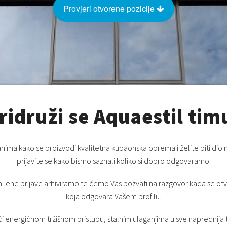
Provjeri otvorene pozicije
ridruži se Aquaestil tim
nima kako se proizvodi kvalitetna kupaonska oprema i želite biti dio 
prijavite se kako bismo saznali koliko si dobro odgovaramo.
ljene prijave arhiviramo te ćemo Vas pozvati na razgovor kada se otvo
koja odgovara Vašem profilu.
ći energičnom tržišnom pristupu, stalnim ulaganjima u sve naprednija