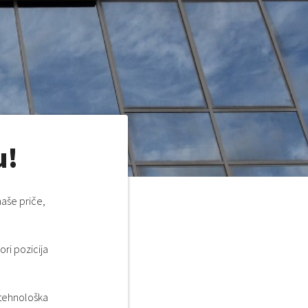
u!
naše priče,
ri pozicija
 tehnološka