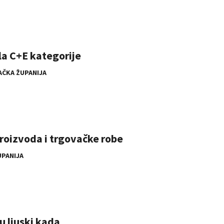
la C+E kategorije
AČKA ŽUPANIJA
proizvoda i trgovačke robe
UPANIJA
u ljuski kada