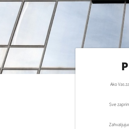
P
Ako Vas za
Sve zaprim
Zahvaljuju