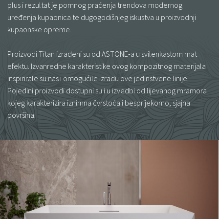
plus i rezultat je pomnog praćenja trendova modernog
uređenja kupaonica te dugogodišnjeg iskustva u proizvodnji
kupaonske opreme.
Proizvodi Titan izrađeni su od ASTONE-a u svilenkastom mat
efektu. Izvanredne karakteristike ovog kompozitnog materijala
inspirirale su nas i omogućile izradu ove jedinstvene linije.
Pojedini proizvodi dostupni su i u izvedbi od lijevanog mramora
kojeg karakterizira iznimna čvrstoća i besprijekorno, sjajna
površina.