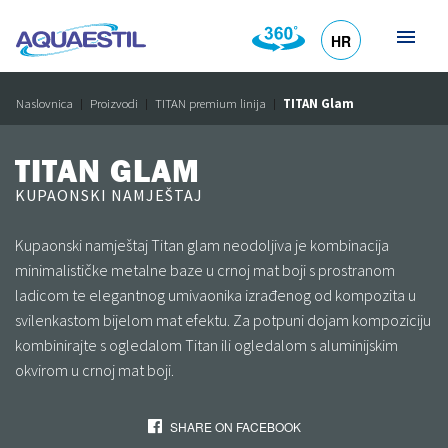
HR
DE
EN
SL
IT
Naslovnica
Proizvodi
TITAN premium linija
TITAN Glam
TITAN GLAM
KUPAONSKI NAMJEŠTAJ
Kupaonski namještaj Titan glam neodoljiva je kombinacija
minimalističke metalne baze u crnoj mat boji s prostranom
ladicom te elegantnog umivaonika izrađenog od kompozita u
svilenkastom bijelom mat efektu. Za potpuni dojam kompoziciju
kombinirajte s ogledalom Titan ili ogledalom s aluminijskim
okvirom u crnoj mat boji.
SHARE ON FACEBOOK