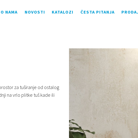
O NAMA
NOVOSTI
KATALOZI
ČESTA PITANJA
PRODA
prostor za tuširanje od ostalog
 na vrlo plitke tuš kade ili