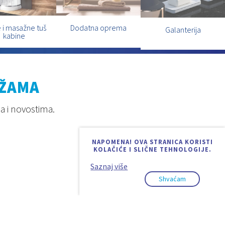
 i masažne tuš
Dodatna oprema
Galanterija
kabine
EŽAMA
a i novostima.
NAPOMENA! OVA STRANICA KORISTI
KOLAČIĆE I SLIČNE TEHNOLOGIJE.
Saznaj više
Shvaćam