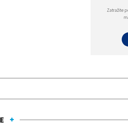
Zatražite p
ma
E