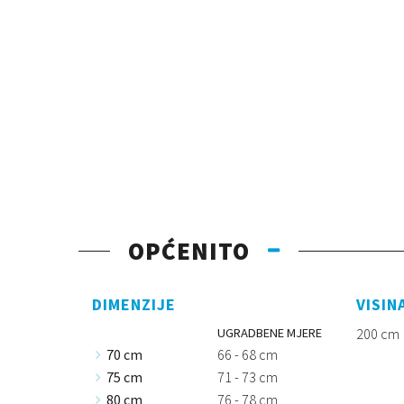
OPĆENITO
DIMENZIJE
VISIN
UGRADBENE MJERE
200 cm
70 cm
66 - 68 cm
75 cm
71 - 73 cm
80 cm
76 - 78 cm