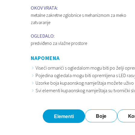
OKOV VRATA:
metalne zakretne zglobnice s mehanizmom za meko
zatvaranje
OGLEDALO:
predviđeno za vlažne prostore
NAPOMENA
Viseći ormarići s ogledalom mogu biti po želji opre
Pojedina ogledala mogu biti opremljena s LED rasvj
Uzorke boja kupaonskog namještaja možete uživo
Svi elementi kupaonskog namještaja su tvornički s
Boje
Ko
Elementi