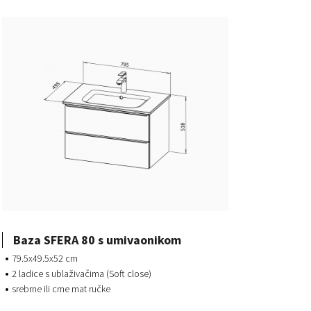
Baza SFERA 80 s umivaonikom
79.5x49.5x52 cm
2 ladice s ublaživačima (Soft close)
srebrne ili crne mat ručke