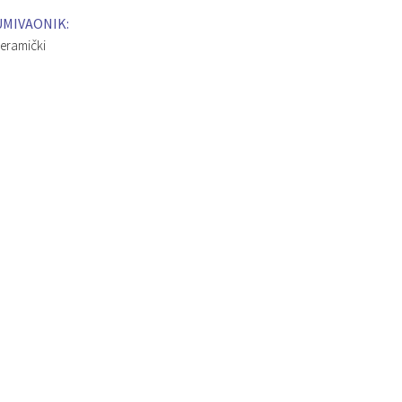
UMIVAONIK:
eramički