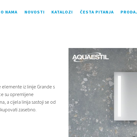
O NAMA
NOVOSTI
KATALOZI
ČESTA PITANJA
PRODA
 elemente iz linije Grande s
ce su opremljene
a cijela linija sastoji se od
 kupovati zasebno.