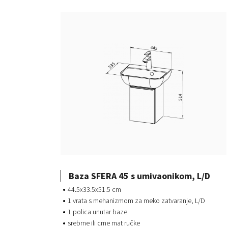
Baza SFERA 45 s umivaonikom, L/D
44.5x33.5x51.5 cm
1 vrata s mehanizmom za meko zatvaranje, L/D
1 polica unutar baze
srebrne ili crne mat ručke