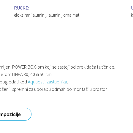
RUČKE:
eloksirani aluminij, aluminij crna mat
k
mljeni POWER BOX-om koji se sastoji od prekidača i utičnice.
etom LINEA 30, 40 ili 50 cm.
 pogledati kod
Aquaestil zastupnika
.
loženi i spremni za uporabu odmah po montaži u prostor.
mpozicije