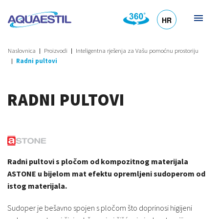
HR
DE
EN
SL
IT
Naslovnica
Proizvodi
Inteligentna rješenja za Vašu pomoćnu prostoriju
Radni pultovi
RADNI PULTOVI
Radni pultovi s pločom od kompozitnog materijala
ASTONE u bijelom mat efektu opremljeni sudoperom od
istog materijala.
Sudoper je bešavno spojen s pločom što doprinosi higijeni