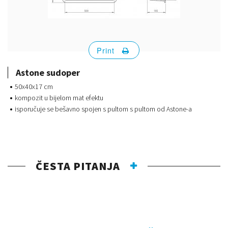
Print
Astone sudoper
50x40x17 cm
kompozit u bijelom mat efektu
isporučuje se bešavno spojen s pultom s pultom od Astone-a
ČESTA PITANJA