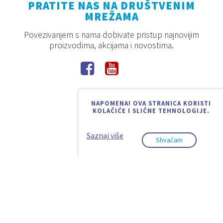
PRATITE NAS NA DRUŠTVENIM
MREŽAMA
Povezivanjem s nama dobivate pristup najnovijim
proizvodima, akcijama i novostima.
NAPOMENA! OVA STRANICA KORISTI
KOLAČIĆE I SLIČNE TEHNOLOGIJE.
Saznaj više
Shvaćam
2026. © Aquaestil Plus d.o.o.
Pravila privatnosti
Uvjeti korištenja