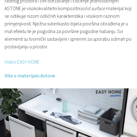
radnog prostora i čini održavanje i čišćenje jednostavnijim.
ASTONE je visokokvalitetni kompozitni
solid surface
materijal koji
se odlikuje nizom odličnih karakteristika i visokom razinom
primjenjivosti. Nježna svilenkasto-bijela površina obrađena je u
mat efektu te je pogodna za površine pogodne habanju.
Svi
elementi su tvornički sastavljeni i spremni za uporabu odmah po
postavljanju u prostor.
Video EASY HOME
Više o materijalu Astone