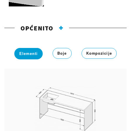
OPĆENITO
Boje
Kompozicije
Elementi