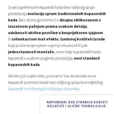
Svaki aspekt novih Aquaestil kada bez vidljivog spoja
predstavlja
evoluciju spram tradicionalnih kupaonskih
kada
. Bez obzira govorimo li o
dizajnu oblikovanom s
izuzetnom pažnjom prema svakom detalju
,
udobnosti akrilne površine u besprijekorno sjajnom
ili
svilenkastom mat efektu
,
iznimnoj kvaliteti izrade
koja pruža nevjerojatan osjećaj robusnosti ili pak
jednostavnosti montaže
, nove linije kupaonskih kada
Aquaestil u svakom pogledu postavljaju
novi standard
kupaonskih kada
.
Ukoliko još uvijek niste, pozivamo Vas da iskusite nove
Aquaestil premium kade bez vidljivog spoja kod najbližeg
Aquaestil ovlaštenog prodajnog zastupnika
.
NAPOMENA! OVA STRANICA KORISTI
KOLAČIĆE I SLIČNE TEHNOLOGIJE.