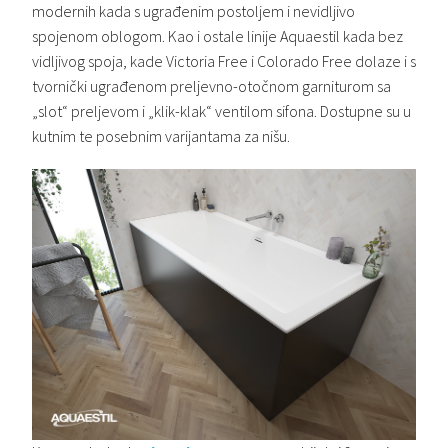
modernih kada s ugrađenim postoljem i nevidljivo
spojenom oblogom. Kao i ostale linije Aquaestil kada bez
vidljivog spoja, kade Victoria Free i Colorado Free dolaze i s
tvornički ugrađenom preljevno-otočnom garniturom sa
„slot“ preljevom i „klik-klak“ ventilom sifona. Dostupne su u
kutnim te posebnim varijantama za nišu.