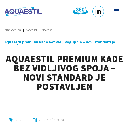
HR
DE
EN
SL
IT
Naslovnica
Novosti
Novosti
Aquaestil premium kade bez vidljivog spoja – novi standard je
postavljen
AQUAESTIL PREMIUM KADE
BEZ VIDLJIVOG SPOJA –
NOVI STANDARD JE
POSTAVLJEN
Novosti
29 Veljača 2024