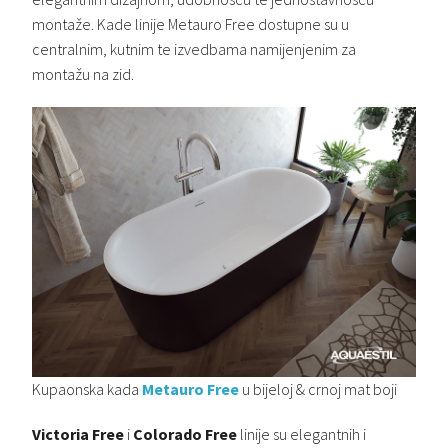
montaže. Kade linije Metauro Free dostupne su u
centralnim, kutnim te izvedbama namijenjenim za
montažu na zid.
Kupaonska kada
Metauro Free
u bijeloj & crnoj mat boji
Victoria Free
i
Colorado Free
linije su elegantnih i