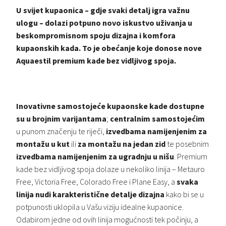
U svijet kupaonica – gdje svaki detalj igra važnu
ulogu – dolazi potpuno novo iskustvo uživanja u
beskompromisnom spoju dizajna i komfora
kupaonskih kada. To je obećanje koje donose nove
Aquaestil premium kade bez vidljivog spoja.
Inovativne samostojeće kupaonske kade dostupne
su u brojnim varijantama
;
centralnim samostojećim
u punom značenju te riječi,
izvedbama namijenjenim za
montažu u kut
ili
za montažu na jedan zid
te posebnim
izvedbama namijenjenim za ugradnju u nišu
. Premium
kade bez vidljivog spoja dolaze u nekoliko linija – Metauro
Free, Victoria Free, Colorado Free i Plane Easy, a
svaka
linija nudi karakteristične detalje dizajna
kako bi se u
potpunosti uklopila u Vašu viziju idealne kupaonice.
Odabirom jedne od ovih linija mogućnosti tek počinju, a