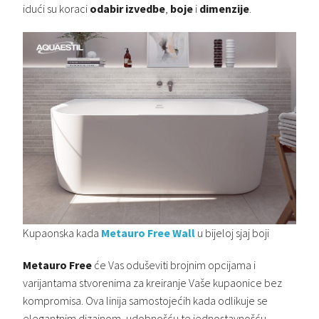
idući su koraci
odabir izvedbe
,
boje
i
dimenzije
.
Kupaonska kada
Metauro Free Wall
u bijeloj sjaj boji
Metauro Free
će Vas oduševiti brojnim opcijama i
varijantama stvorenima za kreiranje Vaše kupaonice bez
kompromisa. Ova linija samostojećih kada odlikuje se
elegantnim dizajnom, udobnošću te jednostavnošću