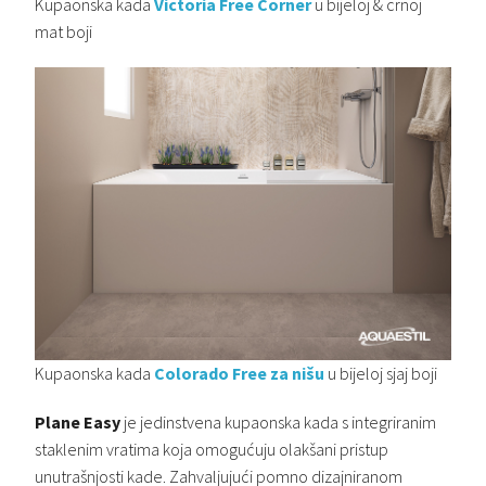
Kupaonska kada
Victoria Free Corner
u bijeloj & crnoj
mat boji
Kupaonska kada
Colorado Free za nišu
u bijeloj sjaj boji
Plane Easy
je jedinstvena kupaonska kada s integriranim
staklenim vratima koja omogućuju olakšani pristup
unutrašnjosti kade. Zahvaljujući pomno dizajniranom