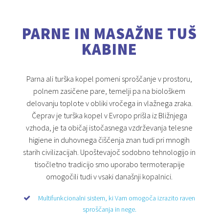
PARNE IN MASAŽNE TUŠ
KABINE
Parna ali turška kopel pomeni sproščanje v prostoru,
polnem zasičene pare, temelji pa na biološkem
delovanju toplote v obliki vročega in vlažnega zraka.
Čeprav je turška kopel v Evropo prišla iz Bližnjega
vzhoda, je ta običaj istočasnega vzdrževanja telesne
higiene in duhovnega čiščenja znan tudi pri mnogih
starih civilizacijah. Upoštevajoč sodobno tehnologijo in
tisočletno tradicijo smo uporabo termoterapije
omogočili tudi v vsaki današnji kopalnici.
Multifunkcionalni sistem, ki Vam omogoča izrazito raven
sproščanja in nege.