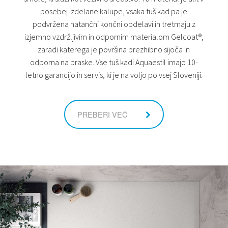
posebej izdelane kalupe, vsaka tuš kad pa je
podvržena natančni končni obdelavi in tretmaju z
izjemno vzdržljivim in odpornim materialom Gelcoat®,
zaradi katerega je površina brezhibno sijoča ​​in
odporna na praske. Vse tuš kadi Aquaestil imajo 10-
letno garancijo in servis, ki je na voljo po vsej Sloveniji.
PREBERI VEČ