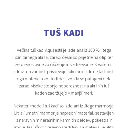
TUŠ KADI
Večina tuš kadi Aquaestil je izdelana iz 100 % litega
sanitarnega akrila, zaradi česar so prijetne na otip ter
zelo enostavne za čiščenje in vzdrževanje. K vašemu
zdravju in varnosti prispevajo tako protizdrsne lastnosti
tega materiala kot tudi dejstvo, da se patogeni delci
zaradi visoke stopnje neporoznosti na akrilnih tuš
kadeh zadržujejo v manjši meri.
Nekateri modeli tuš kadi so izdelani iz litega marmorja.
Liti ali umetni marmor je napredni material, sestavljen
iz naravnih mineralnih in kamnitih delcev, poliestra in
smole, ki služi kot vezivno sredstvo. Ta material je ulit v