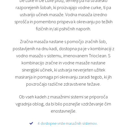
De Luxe in De Luxe plus), temelji pa na strateško
razporejenih šobah, ki proizvajajo vodne curke, ti pa
ustvarijo učinek masaže. Vodna masaža izredno
sprošča in pomembno prispeva k okrevanju po težkih
fizičnih in/ali psihičnih naporih.
Zračna masaža nastane s pomočjo zračnih šob,
postavljenih na dnu kadi, dostopna pa je v kombinaciji z
vodno masažo v sistemu, imenovanem Trioclean. S
kombinacijo zračne in vodne masaže nastane
sinergijski učinek, ki ustvarja neverjeten užitek
masiranja in pomaga pri okrevanju zaradi tegob, ki jih
povzročajo različne zdravstvene težave.
Ob vseh kadeh z masažnimi sistemi se priporoča
vgradnja oblog, da bi bilo poznejše vzdrževanje čim
enostavnejše.
4 dostopne vrste masažnih sistemov.