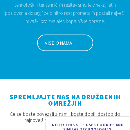
tehnoloških ter tehničnih rešitev smo le v nekaj letih
poslovanja dosegli zelo hitro rast prometa in postali največji
hrvaški proizvajalec kopalniške opreme.
VIŠE O NAMA
SPREMLJAJTE NAS NA DRUŽBENIH
OMREŽJIH
Če se boste povezali z nami, boste dobili dostop do
najnovejših proizvodov, akcij in novosti.
NOTE! THIS SITE USES COOKIES AND
SIMILAR TECHNOLOGIES.