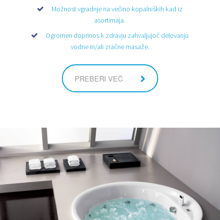
Možnost vgradnje na večino kopalniških kad iz
asortimaja.
Ogromen doprinos k zdravju zahvaljujoč delovanju
vodne in/ali zračne masaže.
PREBERI VEČ