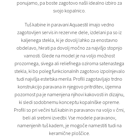
ponujamo, pa boste zagotovo našli idealno izbiro za
svojo kopalnico.
Tuš kabine in paravani Aquaestil imajo vedno
zagotovljen servis in rezervne dele, izdelani pa so iz
kaljenega stekla, ki je dovolj lahko za enostavno
obdelavo, hkrati pa dovolj močno za najvišjo stopnjo
varnosti. Glede na model je na voljo možnost
prozornega, sivega ali reliefnega oziroma satenastega
stekla, ki bo poleg funkcionalnih zagotovo izpolnjevalo
tudi najvišja estetska merila. Profili zagotavljajo trdno
konstrukcijo paravana in njegovo pritrditev, izjemna
pozornost pa je namenjena njihovi kakovosti in dizajnu,
ki sledi sodobnemu konceptu kopalniške opreme.
Profili so pri večini tuš kabin in paravanov na voljo v črni,
beli ali srebrni izvedbi. Vse modele paravanov,
namenjenih tuš kadem, je mogoče namestiti tudi na
keramične ploščice.