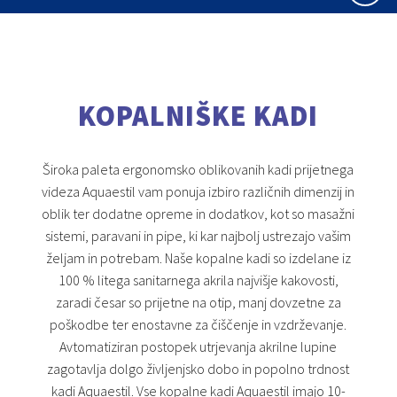
KOPALNIŠKE KADI
Široka paleta ergonomsko oblikovanih kadi prijetnega
videza Aquaestil vam ponuja izbiro različnih dimenzij in
oblik ter dodatne opreme in dodatkov, kot so masažni
sistemi, paravani in pipe, ki kar najbolj ustrezajo vašim
željam in potrebam. Naše kopalne kadi so izdelane iz
100 % litega sanitarnega akrila najvišje kakovosti,
zaradi česar so prijetne na otip, manj dovzetne za
poškodbe ter enostavne za čiščenje in vzdrževanje.
Avtomatiziran postopek utrjevanja akrilne lupine
zagotavlja dolgo življenjsko dobo in popolno trdnost
kadi Aquaestil. Vse kopalne kadi Aquaestil imajo 10-