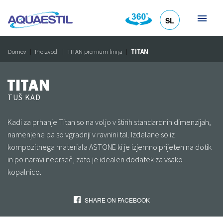
SL
HR
DE
EN
IT
Domov
Proizvodi
TITAN premium linija
TITAN
TITAN
TUŠ KAD
Kadi za prhanje Titan so na voljo v štirih standardnih dimenzijah,
namenjene pa so vgradnji v ravnini tal. Izdelane so iz
kompozitnega materiala ASTONE ki je izjemno prijeten na dotik
in po naravi nedrseč, zato je idealen dodatek za vsako
kopalnico.
SHARE ON FACEBOOK