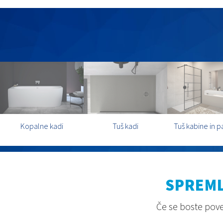
Kopalne kadi
Tuš kadi
Tuš kabine in p
SPREML
Če se boste povez