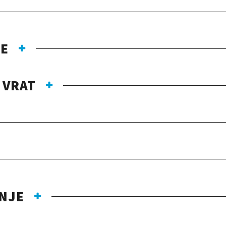
JE
 VRAT
ANJE