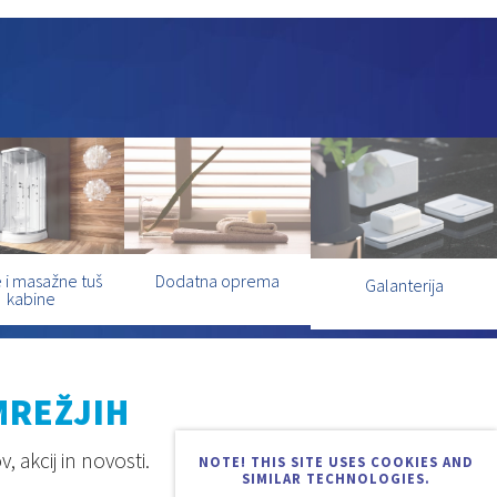
 i masažne tuš
Dodatna oprema
Galanterija
kabine
MREŽJIH
 akcij in novosti.
NOTE! THIS SITE USES COOKIES AND
SIMILAR TECHNOLOGIES.