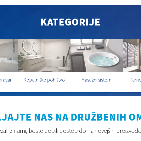
KATEGORIJE
aravani
Kopalniško pohištvo
Masažni sistemi
Parne
JAJTE NAS NA DRUŽBENIH O
ali z nami, boste dobili dostop do najnovejših proizvodov,