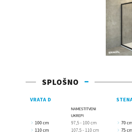
SPLOŠNO
VRATA D
STEN
NAMESTITVENI
UKREPI
100 cm
97,5 - 100 cm
70 c
110 cm
107,5 - 110 cm
75 c