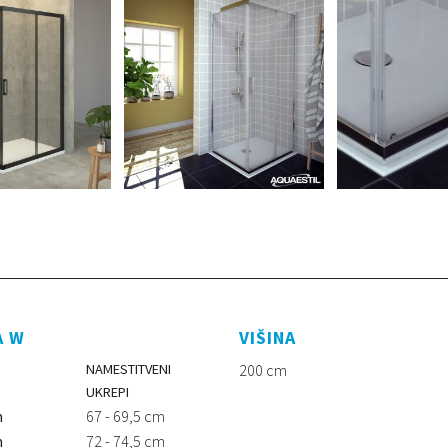
A W
VIŠINA
NAMESTITVENI
200 cm
UKREPI
m
67 - 69,5 cm
m
72 - 74,5 cm