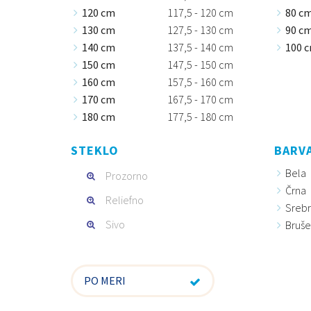
120 cm
117,5 - 120 cm
80 c
130 cm
127,5 - 130 cm
90 c
140 cm
137,5 - 140 cm
100 
150 cm
147,5 - 150 cm
160 cm
157,5 - 160 cm
170 cm
167,5 - 170 cm
180 cm
177,5 - 180 cm
STEKLO
BARVA
Bela
Prozorno
Črna
Reliefno
Sreb
Sivo
Bruše
PO MERI