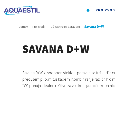
PROIZVOD
Domov
Proizvodi
Tuš kabine in paravani
Savana D+W
SAVANA D+W
Savana D+W je sodoben stekleni paravan za tuš kadi z d
predvsem plitkim tuš kadem. Kombiniranje različnih dimenz
“W” ponuja idealne rešitve za vse konfiguracije kopalnic