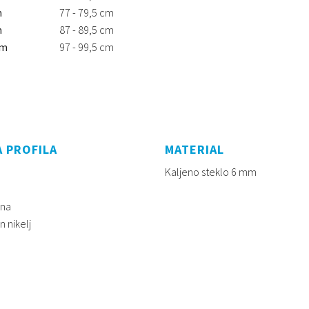
m
77 - 79,5 cm
m
87 - 89,5 cm
cm
97 - 99,5 cm
 PROFILA
MATERIAL
Kaljeno steklo 6 mm
rna
n nikelj