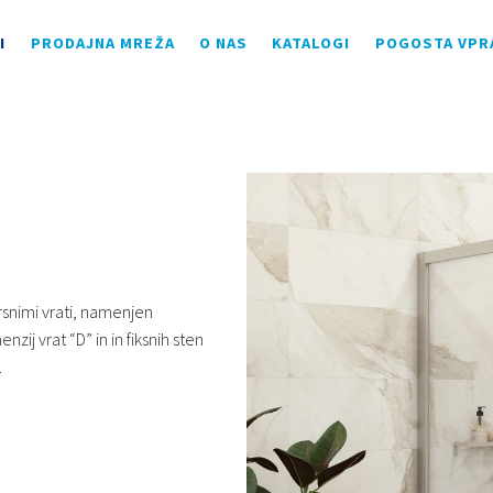
I
PRODAJNA MREŽA
O NAS
KATALOGI
POGOSTA VPR
rsnimi vrati, namenjen
ij vrat “D” in in fiksnih sten
.