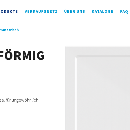
RODUKTE
VERKAUFSNETZ
ÜBER UNS
KATALOGE
FAQ
ymmetrisch
FÖRMIG
eal für ungewöhnlich