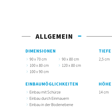
ALLGEMEIN
DIMENSIONEN
TIEFE
90 x 70 cm
90 x 80 cm
2,5 cm
100 x 80 cm
120 x 80 cm
100 x 90 cm
EINBAUMÖGLICHKEITEN
HÖHE
Einbau mit Schürze
14 cm
Einbau durch Einmauern
Einbau in der Bodenebene