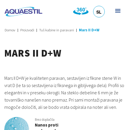
SL
HR
DE
EN
IT
Domov
Proizvodi
Tuš kabine in paravani
Mars II D+W
MARS II D+W
Mars II D+W je kvaliteten paravan, sestavljen iz fiksne stene W in
vrat D (le ta so sestavljena iz fiksnega in gibljivega dela). Profili so
elegantni in v preseku okrogli. Na steklo debeline 6 mm je že
tovarniško nanešen nano premaz. Pri sami montaži paravana je
mogoče določiti, ali se bodo vrata odpirala na noter ali ven.
Brez doplačila
Nanos proti