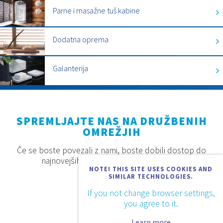
Parne i masažne tuš kabine
Dodatna oprema
Galanterija
SPREMLJAJTE NAS NA DRUŽBENIH
OMREŽJIH
Če se boste povezali z nami, boste dobili dostop do
najnovejših proizvodov, akcij in novosti.
NOTE! THIS SITE USES COOKIES AND
SIMILAR TECHNOLOGIES.
If you not change browser settings,
you agree to it.
Learn more