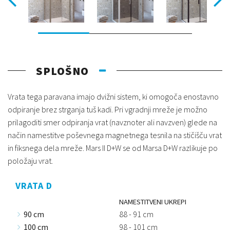
SPLOŠNO
Vrata tega paravana imajo dvižni sistem, ki omogoča enostavno
odpiranje brez strganja tuš kadi. Pri vgradnji mreže je možno
prilagoditi smer odpiranja vrat (navznoter ali navzven) glede na
način namestitve poševnega magnetnega tesnila na stičišču vrat
in fiksnega dela mreže. Mars II D+W se od Marsa D+W razlikuje po
položaju vrat.
VRATA D
NAMESTITVENI UKREPI
90 cm
88 - 91 cm
100 cm
98 - 101 cm