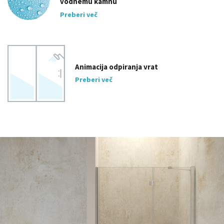
vodnemu kamnu
Preberi več
Animacija odpiranja vrat
Preberi več