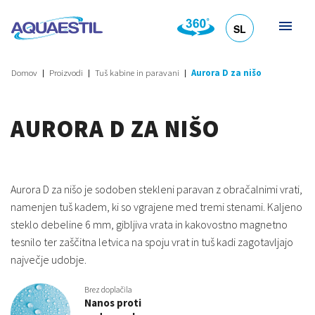
SL
HR
DE
EN
IT
Domov
Proizvodi
Tuš kabine in paravani
Aurora D za nišo
AURORA D ZA NIŠO
Aurora D za nišo je sodoben stekleni paravan z obračalnimi vrati,
namenjen tuš kadem, ki so vgrajene med tremi stenami. Kaljeno
steklo debeline 6 mm, gibljiva vrata in kakovostno magnetno
tesnilo ter zaščitna letvica na spoju vrat in tuš kadi zagotavljajo
največje udobje.
Brez doplačila
Nanos proti