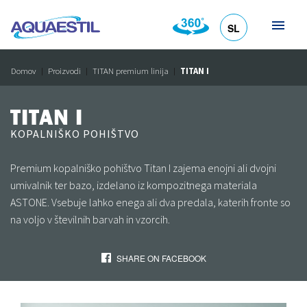
SL
HR
DE
EN
IT
Domov
Proizvodi
TITAN premium linija
TITAN I
TITAN I
KOPALNIŠKO POHIŠTVO
Premium kopalniško pohištvo Titan I zajema enojni ali dvojni
umivalnik ter bazo, izdelano iz kompozitnega materiala
ASTONE. Vsebuje lahko enega ali dva predala, katerih fronte so
na voljo v številnih barvah in vzorcih.
SHARE ON FACEBOOK