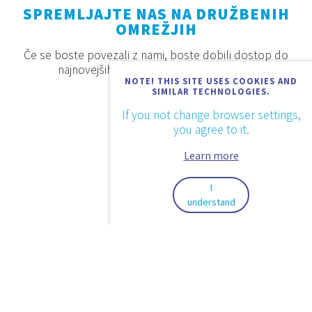
SPREMLJAJTE NAS NA DRUŽBENIH
OMREŽJIH
Če se boste povezali z nami, boste dobili dostop do
najnovejših proizvodov, akcij in novosti.
NOTE! THIS SITE USES COOKIES AND
SIMILAR TECHNOLOGIES.
If you not change browser settings,
you agree to it.
Learn more
I
understand
2026. © Aquaestil Plus d.o.o.
Pravila zasebnosti
Pogoji uporabe