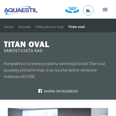
SL
HR
DE
EN
IT
Domov
Proizvodi
TITAN premium linija
Titan oval
TITAN OVAL
SAMOSTOJEČA KAD
Kompaktna in izredno prostorna samostoječa kad Titan oval
poudarja privlačne linije, ki so rezultat skrbne obdelave
materiala ASTONE.
SHARE ON FACEBOOK