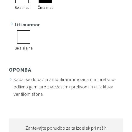
Bela mat
Črna mat
Liti marmor
Bela sijajna
OPOMBA
Kadar se dobavlja z montiranimi nogicami in prelivno-
odlivno garnituro z »režastim« prelivom in »klik-klak«
ventilom sifona.
Zahtevajte ponudbo za ta izdelek pri naših