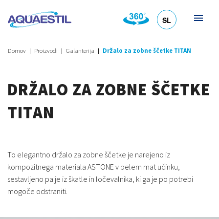
SL
HR
DE
EN
IT
Domov
Proizvodi
Galanterija
Držalo za zobne ščetke TITAN
DRŽALO ZA ZOBNE ŠČETKE
TITAN
To elegantno držalo za zobne ščetke je narejeno iz
kompozitnega materiala ASTONE v belem mat učinku,
sestavljeno pa je iz škatle in ločevalnika, ki ga je po potrebi
mogoče odstraniti.