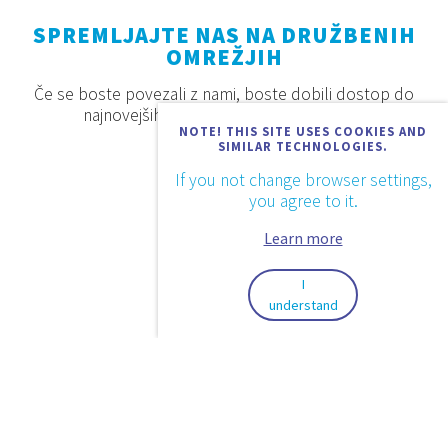
SPREMLJAJTE NAS NA DRUŽBENIH
OMREŽJIH
Če se boste povezali z nami, boste dobili dostop do
najnovejših proizvodov, akcij in novosti.
NOTE! THIS SITE USES COOKIES AND
SIMILAR TECHNOLOGIES.
If you not change browser settings,
you agree to it.
Learn more
I
understand
2026. © Aquaestil Plus d.o.o.