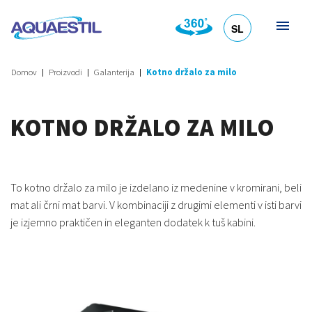
SL
HR
DE
EN
IT
Domov
Proizvodi
Galanterija
Kotno držalo za milo
KOTNO DRŽALO ZA MILO
To kotno držalo za milo je izdelano iz medenine v kromirani, beli
mat ali črni mat barvi. V kombinaciji z drugimi elementi v isti barvi
je izjemno praktičen in eleganten dodatek k tuš kabini.