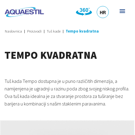
HR
DE
EN
SL
IT
Naslovnica
Proizvodi
Tuš kade
Tempo kvadratna
TEMPO KVADRATNA
Tuš kada Tempo dostupna je u puno različitih dimenzija, a
namijenjena je ugradnji u razinu poda zbog svojeg niskog profila.
Ova tuš kada idealna je za stvaranje prostora za tuširanje bez
barijera u kombinaciji s našim staklenim paravanima.