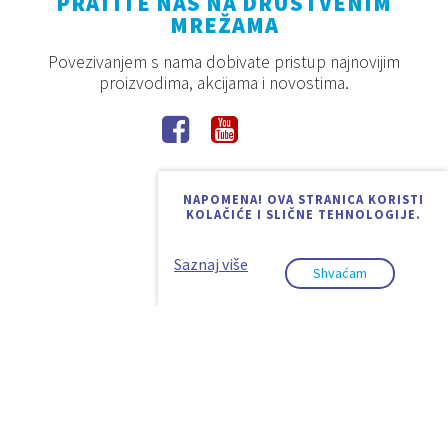
PRATITE NAS NA DRUŠTVENIM
MREŽAMA
Povezivanjem s nama dobivate pristup najnovijim
proizvodima, akcijama i novostima.
NAPOMENA! OVA STRANICA KORISTI
KOLAČIĆE I SLIČNE TEHNOLOGIJE.
Saznaj više
Shvaćam
2026. © Aquaestil Plus d.o.o.
Pravila privatnosti
Uvjeti korištenja