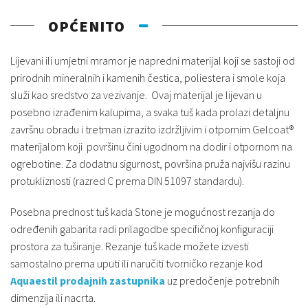
OPĆENITO
Lijevani ili umjetni mramor je napredni materijal koji se sastoji od
prirodnih mineralnih i kamenih čestica, poliestera i smole koja
služi kao sredstvo za vezivanje. Ovaj materijal je lijevan u
posebno izrađenim kalupima, a svaka tuš kada prolazi detaljnu
završnu obradu i tretman izrazito izdržljivim i otpornim Gelcoat®
materijalom koji površinu čini ugodnom na dodir i otpornom na
ogrebotine. Za dodatnu sigurnost, površina pruža najvišu razinu
protukliznosti (razred C prema DIN 51097 standardu).
Posebna prednost tuš kada Stone je mogućnost rezanja do
određenih gabarita radi prilagodbe specifičnoj konfiguraciji
prostora za tuširanje. Rezanje tuš kade možete izvesti
samostalno prema uputi ili naručiti tvorničko rezanje kod
Aquaestil prodajnih zastupnika
uz predočenje potrebnih
dimenzija ili nacrta.