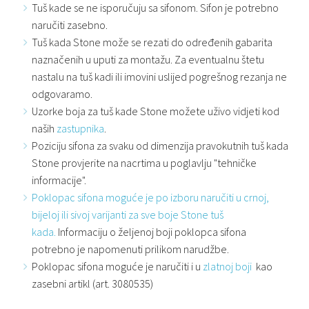
Tuš kade se ne isporučuju sa sifonom. Sifon je potrebno
naručiti zasebno.
Tuš kada Stone može se rezati do određenih gabarita
naznačenih u uputi za montažu. Za eventualnu štetu
nastalu na tuš kadi ili imovini uslijed pogrešnog rezanja ne
odgovaramo.
Uzorke boja za tuš kade Stone možete uživo vidjeti kod
naših
zastupnika
.
Poziciju sifona za svaku od dimenzija pravokutnih tuš kada
Stone provjerite na nacrtima u poglavlju "tehničke
informacije".
Poklopac sifona moguće je po izboru naručiti u crnoj,
bijeloj ili sivoj varijanti za sve boje Stone tuš
kada.
Informaciju o željenoj boji poklopca sifona
potrebno je napomenuti prilikom narudžbe.
Poklopac sifona moguće je naručiti i u
zlatnoj boji
kao
zasebni artikl (art. 3080535)