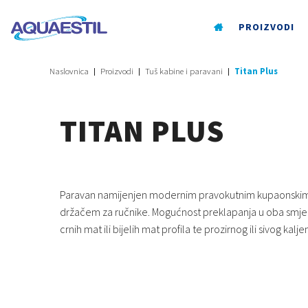
PROIZVODI
Naslovnica
Proizvodi
Tuš kabine i paravani
Titan Plus
TITAN PLUS
Paravan namijenjen modernim pravokutnim kupaonski
držačem za ručnike. Mogućnost preklapanja u oba smjer
crnih mat ili bijelih mat profila te prozirnog ili sivog kalje