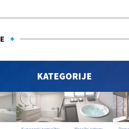
JE
KATEGORIJE
Kupaonski namještaj
Masažni sistemi
Parne