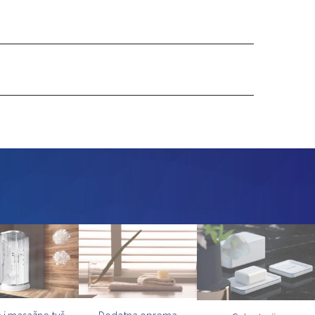
 i masažne tuš
Dodatna oprema