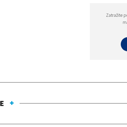
Zatražite p
ma
E