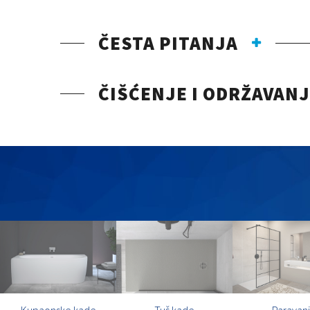
ČESTA PITANJA
ČIŠĆENJE I ODRŽAVAN
Kupaonske kade
Tuš kade
Paravani