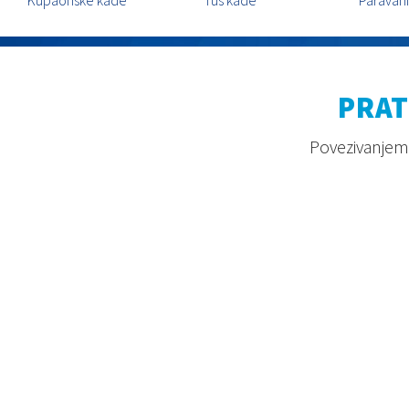
PRAT
Povezivanjem 
2026. © Aquaestil Plus d.o.o.