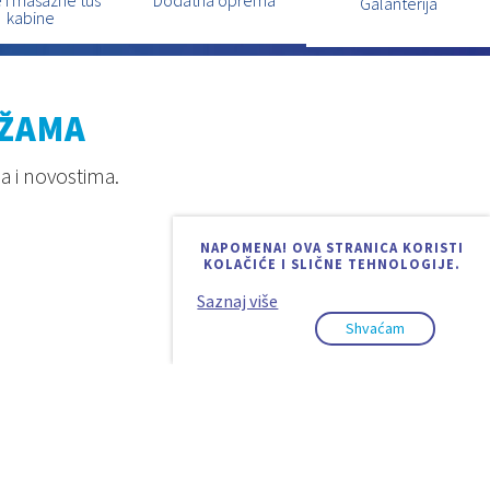
Galanterija
kabine
EŽAMA
a i novostima.
NAPOMENA! OVA STRANICA KORISTI
KOLAČIĆE I SLIČNE TEHNOLOGIJE.
Saznaj više
Shvaćam
Design & code:
InSoft