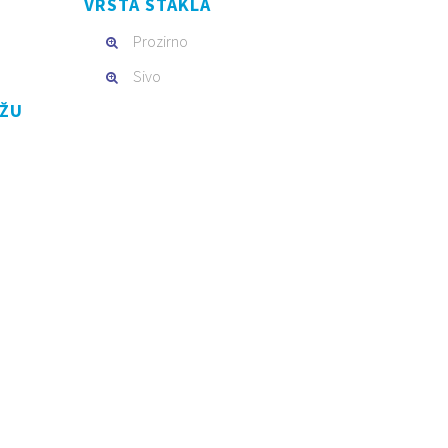
VRSTA STAKLA
Prozirno
Sivo
AŽU