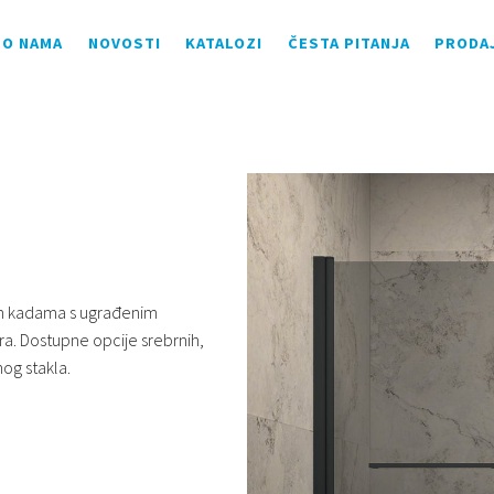
O NAMA
NOVOSTI
KATALOZI
ČESTA PITANJA
PRODA
m kadama s ugrađenim
a. Dostupne opcije srebrnih,
nog stakla.