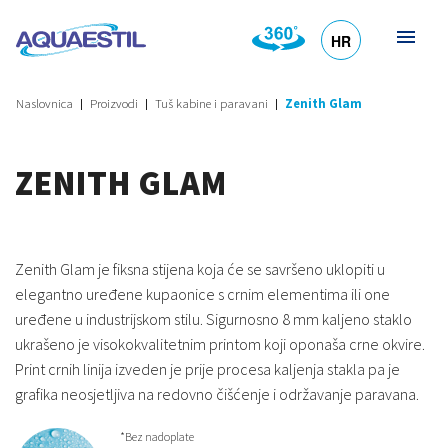
HR
DE
EN
SL
IT
Naslovnica
Proizvodi
Tuš kabine i paravani
Zenith Glam
ZENITH GLAM
Zenith Glam je fiksna stijena koja će se savršeno uklopiti u
elegantno uređene kupaonice s crnim elementima ili one
uređene u industrijskom stilu. Sigurnosno 8 mm kaljeno staklo
ukrašeno je visokokvalitetnim printom koji oponaša crne okvire.
Print crnih linija izveden je prije procesa kaljenja stakla pa je
grafika neosjetljiva na redovno čišćenje i održavanje paravana.
*Bez nadoplate