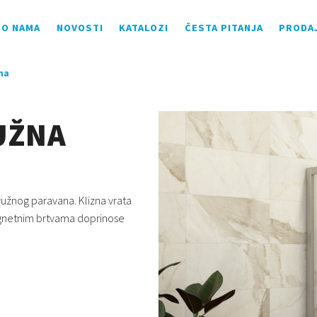
O NAMA
NOVOSTI
KATALOZI
ČESTA PITANJA
PRODA
na
UŽNA
ružnog paravana. Klizna vrata
agnetnim brtvama doprinose