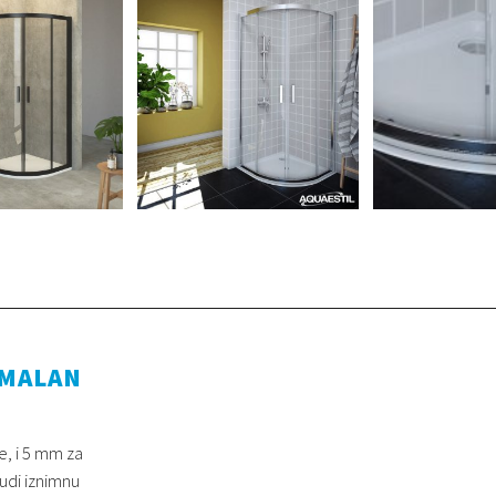
IMALAN
e, i 5 mm za
udi iznimnu