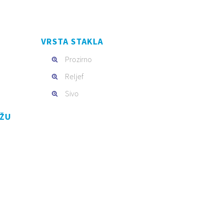
VRSTA STAKLA
Prozirno
Reljef
Sivo
AŽU