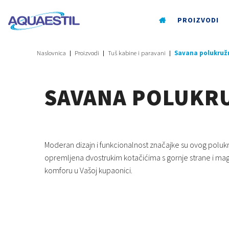
PROIZVODI
Naslovnica
Proizvodi
Tuš kabine i paravani
Savana polukruž
SAVANA POLUKR
Moderan dizajn i funkcionalnost značajke su ovog poluk
opremljena dvostrukim kotačićima s gornje strane i m
komforu u Vašoj kupaonici.