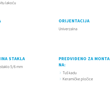
bitu lakoću
A
ORIJENTACIJA
Univerzalna
INA STAKLA
PREDVIĐENO ZA MONT
NA:
 staklo 5/6 mm
Tuš kadu
Keramičke pločice