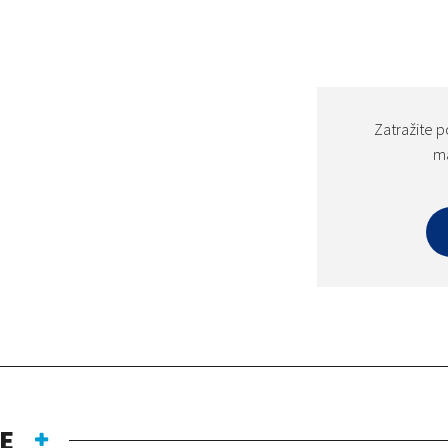
Zatražite p
ma
E