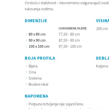
čvrstoću i stabilnost – istovremeno osiguravajući oso
rukovanja vratima.
DIMENZIJE
VISIN
UGRADBENE MJERE
200 cm
80 x 80 cm
77,50 - 80 cm
90 x 90 cm
87,50 - 90 cm
100 x 100 cm
97,50 - 100 cm
BOJA PROFILA
DEBLJ
Bijela
Kaljeno
Crna
Srebrna
Brušeni nikal
NAPOMENA
Potpuno brtvljenje nije zajamčeno.