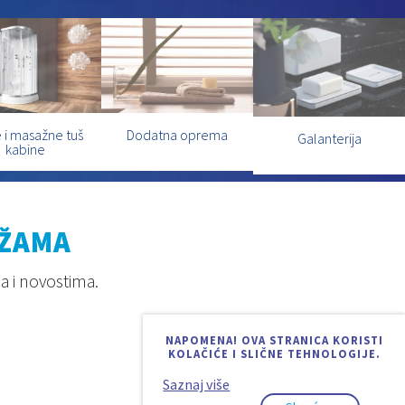
 i masažne tuš
Dodatna oprema
Galanterija
kabine
EŽAMA
a i novostima.
NAPOMENA! OVA STRANICA KORISTI
KOLAČIĆE I SLIČNE TEHNOLOGIJE.
Saznaj više