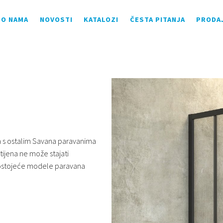
O NAMA
NOVOSTI
KATALOZI
ČESTA PITANJA
PRODA
ra s ostalim Savana paravanima
stijena ne može stajati
 postojeće modele paravana