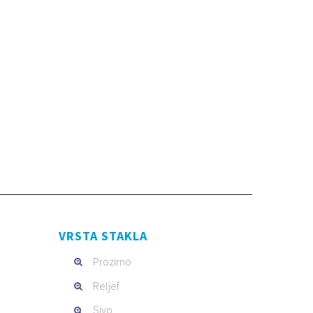
VRSTA STAKLA
Prozirno
Reljef
Sivo