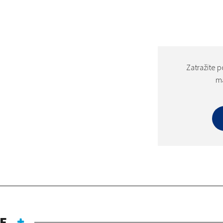
Zatražite p
ma
E