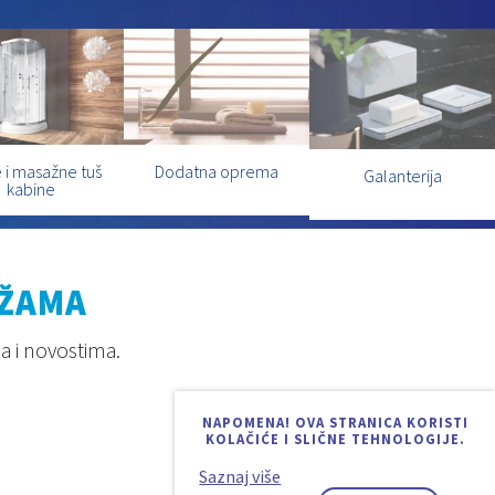
 i masažne tuš
Dodatna oprema
Galanterija
kabine
EŽAMA
a i novostima.
NAPOMENA! OVA STRANICA KORISTI
KOLAČIĆE I SLIČNE TEHNOLOGIJE.
Saznaj više