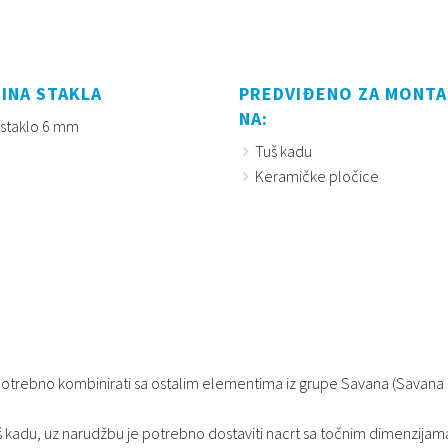
INA STAKLA
PREDVIĐENO ZA MONT
NA:
 staklo 6 mm
Tuš kadu
Keramičke pločice
u potrebno kombinirati sa ostalim elementima iz grupe Savana (Savan
š kadu, uz narudžbu je potrebno dostaviti nacrt sa točnim dimenzijama