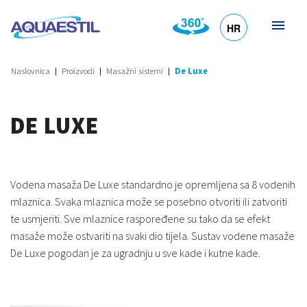
HR
DE
EN
SL
IT
Naslovnica
Proizvodi
Masažni sistemi
De Luxe
DE LUXE
Vodena masaža De Luxe standardno je opremljena sa 8 vodenih
mlaznica. Svaka mlaznica može se posebno otvoriti ili zatvoriti
te usmjeriti. Sve mlaznice raspoređene su tako da se efekt
masaže može ostvariti na svaki dio tijela. Sustav vodene masaže
De Luxe pogodan je za ugradnju u sve kade i kutne kade.