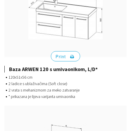
Print
Baza ARWEN 120 s umivaonikom, L/D*
120x51x56 cm
2 ladice s ublaživačima (Soft close)
2 vrata s mehanizmom za meko zatvaranje
* prikazana je lijeva varijanta umivaonika