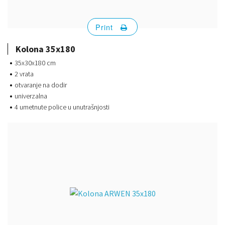
Print
Kolona 35x180
35x30x180 cm
2 vrata
otvaranje na dodir
univerzalna
4 umetnute police u unutrašnjosti