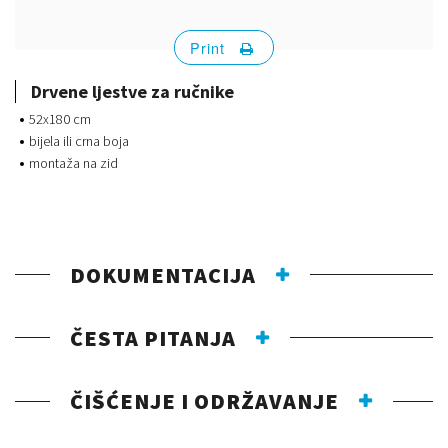
Print
Drvene ljestve za ručnike
52x180 cm
bijela ili crna boja
montaža na zid
DOKUMENTACIJA
ČESTA PITANJA
ČIŠĆENJE I ODRŽAVANJE