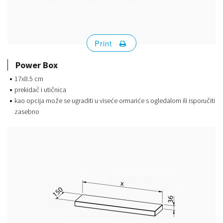
Print
Power Box
17x8.5 cm
prekidač i utičnica
kao opcija može se ugraditi u viseće ormariće s ogledalom ili isporučiti
zasebno