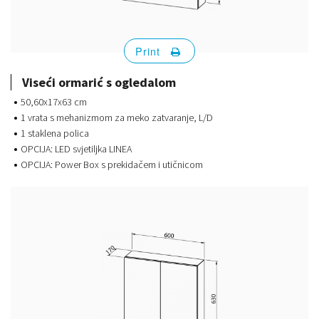
Print
Viseći ormarić s ogledalom
50,60x17x63 cm
1 vrata s mehanizmom za meko zatvaranje, L/D
1 staklena polica
OPCIJA: LED svjetiljka LINEA
OPCIJA: Power Box s prekidačem i utičnicom