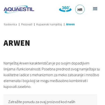
HR
DE
EN
SL
IT
Naslovnica
Proizvodi
Kupaonski namještaj
Arwen
ARWEN
Namještaj Arwen karakterističan je po svojim dopadljivim
linijama i funkcionalnosti. Posebna prednost ovog namještaja su
kvalitetne ladice s mehanizmom za meko zatvaranje i mnoštvo
elemenata i boja koji se mogu međusobno kombinirati i
kupovati zasebno.
Zatražite ponudu za ovaj proizvod kod naših