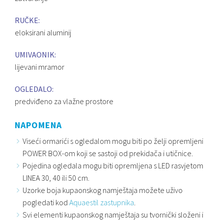
RUČKE:
eloksirani aluminij
UMIVAONIK:
lijevani mramor
OGLEDALO:
predviđeno za vlažne prostore
NAPOMENA
Viseći ormarići s ogledalom mogu biti po želji opremljeni
POWER BOX-om koji se sastoji od prekidača i utičnice.
Pojedina ogledala mogu biti opremljena s LED rasvjetom
LINEA 30, 40 ili 50 cm.
Uzorke boja kupaonskog namještaja možete uživo
pogledati kod
Aquaestil zastupnika
.
Svi elementi kupaonskog namještaja su tvornički složeni i