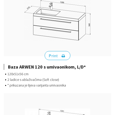
Print
Baza ARWEN 120 s umivaonikom, L/D*
120x51x56 cm
2 ladice s ublaživačima (Soft close)
* prikazana je lijeva varijanta umivaonika