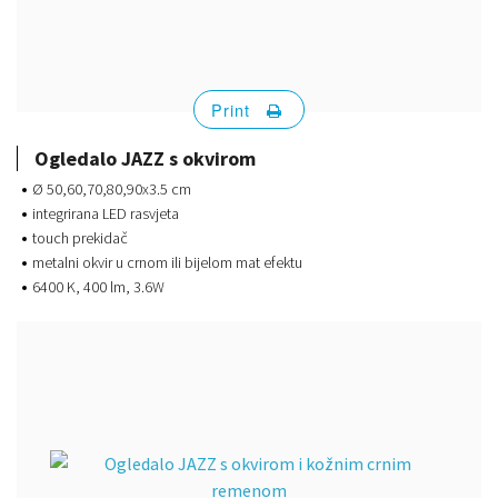
Print
Ogledalo JAZZ s okvirom
Ø 50,60,70,80,90x3.5 cm
integrirana LED rasvjeta
touch prekidač
metalni okvir u crnom ili bijelom mat efektu
6400 K, 400 lm, 3.6W