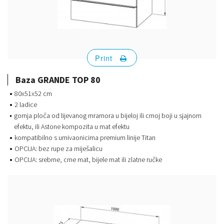
Print
Baza GRANDE TOP 80
80x51x52 cm
2 ladice
gornja ploča od lijevanog mramora u bijeloj ili crnoj boji u sjajnom
efektu, ili Astone kompozita u mat efektu
kompatibilno s umivaonicima premium linije Titan
OPCIJA: bez rupe za miješalicu
OPCIJA: srebrne, crne mat, bijele mat ili zlatne ručke