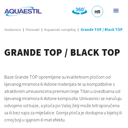
HR
DE
EN
SL
IT
Naslovnica
Proizvodi
Kupaonski namještaj
Grande TOP / Black TOP
GRANDE TOP / BLACK TOP
Baze Grande TOP opremljene su kvalitetnom pločom od
lijevanog mramora ili Astone materijala te su kompatibilne s
atraktivnim umivaonicima premium linije Titan u izvedbama od
lijevanog mramora ili Astone kompozita. Umivaonici se naručuju
odvojeno od baze, a ploča po Vašoj želji može biti isporučena
sa ili bez rupa za miješalice. Gornja ploča je dostupna u bijeloj ili
crnoj boji u sjajnom ili mat efektu.