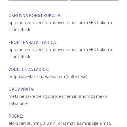
OSNOVNA KONSTRUKCIJA:
oplemenjena iverica s rubovima kantiranim ABS trakom u
istom efektu
FRONTE VRATA I LADICA:
oplemenjena iverica s rubovima kantiranim ABS trakom u
istom efektu
VODILICE ZA LADICE:
potpuna izvlaka s ublaživačem (Soft-close)
OKOV VRATA:
metalne zakretne zglobnice s mehanizmom za meko
zatvaranje
RUČKE:
eloksirani aluminij, aluminij crna mat, aluminij bijela mat,