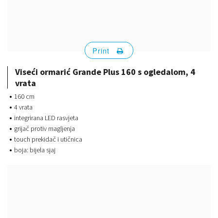
Print
Viseći ormarić Grande Plus 160 s ogledalom, 4
vrata
160 cm
4 vrata
integrirana LED rasvjeta
grijač protiv magljenja
touch prekidač i utičnica
boja: bijela sjaj