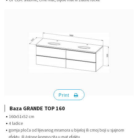
Print
Baza GRANDE TOP 160
160x51x52 cm
4 ladice
gornja ploča od lijevanog mramora u bijeloj ili crnoj boji u sjajnom
efektu, ili Astone kompozita u mat efektu