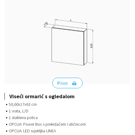
Print
Viseći ormarić s ogledalom
50,60x17x63 cm
1 vrata, L/D
1 staklena polica
OPCIJA: Power Box s prekidačem i utičnicom
OPCIJA: LED svjetiljka LINEA