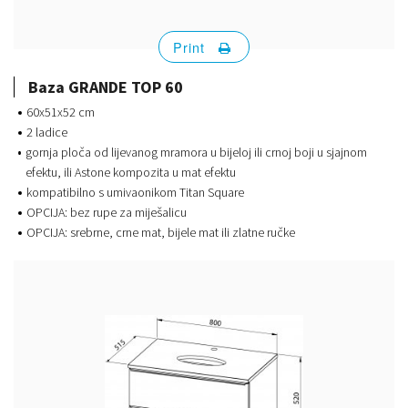
Print
Baza GRANDE TOP 60
60x51x52 cm
2 ladice
gornja ploča od lijevanog mramora u bijeloj ili crnoj boji u sjajnom
efektu, ili Astone kompozita u mat efektu
kompatibilno s umivaonikom Titan Square
OPCIJA: bez rupe za miješalicu
OPCIJA: srebrne, crne mat, bijele mat ili zlatne ručke