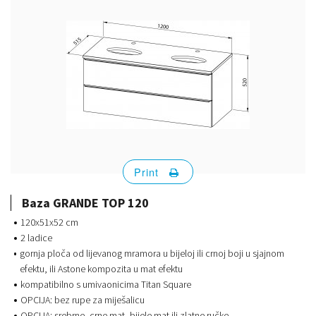
Print
Baza GRANDE TOP 120
120x51x52 cm
2 ladice
gornja ploča od lijevanog mramora u bijeloj ili crnoj boji u sjajnom
efektu, ili Astone kompozita u mat efektu
kompatibilno s umivaonicima Titan Square
OPCIJA: bez rupe za miješalicu
OPCIJA: srebrne, crne mat, bijele mat ili zlatne ručke