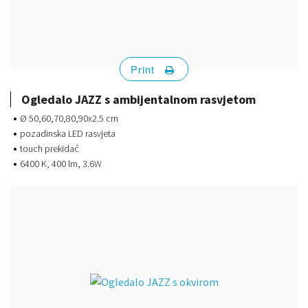
Print
Ogledalo JAZZ s ambijentalnom rasvjetom
Ø 50,60,70,80,90x2.5 cm
pozadinska LED rasvjeta
touch prekidač
6400 K, 400 lm, 3.6W