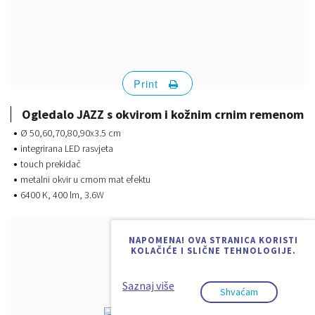
Print
Ogledalo JAZZ s okvirom i kožnim crnim remenom
Ø 50,60,70,80,90x3.5 cm
integrirana LED rasvjeta
touch prekidač
metalni okvir u crnom mat efektu
6400 K, 400 lm, 3.6W
NAPOMENA! OVA STRANICA KORISTI
KOLAČIĆE I SLIČNE TEHNOLOGIJE.
Saznaj više
Shvaćam