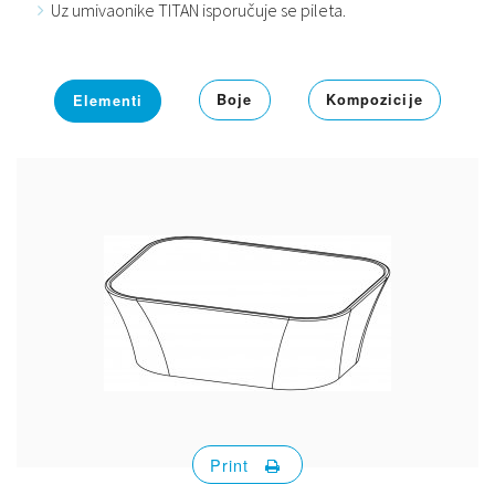
Uz umivaonike TITAN isporučuje se pileta.
Boje
Kompozicije
Elementi
Print