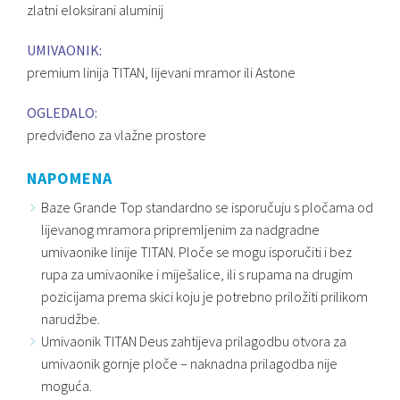
zlatni eloksirani aluminij
UMIVAONIK:
premium linija TITAN, lijevani mramor ili Astone
OGLEDALO:
predviđeno za vlažne prostore
NAPOMENA
Baze Grande Top standardno se isporučuju s pločama od
lijevanog mramora pripremljenim za nadgradne
umivaonike linije TITAN. Ploče se mogu isporučiti i bez
rupa za umivaonike i miješalice, ili s rupama na drugim
pozicijama prema skici koju je potrebno priložiti prilikom
narudžbe.
Umivaonik TITAN Deus zahtijeva prilagodbu otvora za
umivaonik gornje ploče – naknadna prilagodba nije
moguća.