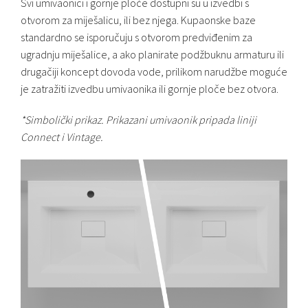
Svi umivaonici i gornje ploče dostupni su u izvedbi s
otvorom za miješalicu, ili bez njega. Kupaonske baze
standardno se isporučuju s otvorom predviđenim za
ugradnju miješalice, a ako planirate podžbuknu armaturu ili
drugačiji koncept dovoda vode, prilikom narudžbe moguće
je zatražiti izvedbu umivaonika ili gornje ploče bez otvora.
*Simbolički prikaz. Prikazani umivaonik pripada liniji
Connect i Vintage.