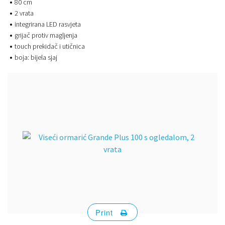
80 cm
2 vrata
integrirana LED rasvjeta
grijač protiv magljenja
touch prekidač i utičnica
boja: bijela sjaj
Print