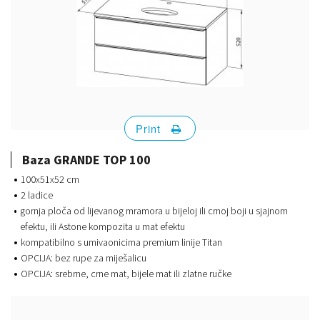
Print
Baza GRANDE TOP 100
100x51x52 cm
2 ladice
gornja ploča od lijevanog mramora u bijeloj ili crnoj boji u sjajnom
efektu, ili Astone kompozita u mat efektu
kompatibilno s umivaonicima premium linije Titan
OPCIJA: bez rupe za miješalicu
OPCIJA: srebrne, crne mat, bijele mat ili zlatne ručke