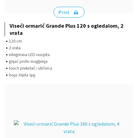
Print
Viseći ormarić Grande Plus 120 s ogledalom, 2
vrata
120 cm
2 vrata
integrirana LED rasvjeta
grijač protiv magljenja
touch prekidač i utičnica
boja: bijela sjaj