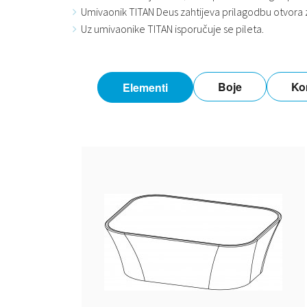
Umivaonik TITAN Deus zahtijeva prilagodbu otvora
Uz umivaonike TITAN isporučuje se pileta.
Boje
Ko
Elementi