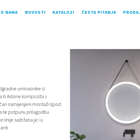
O NAMA
NOVOSTI
KATALOZI
ČESTA PITANJA
PRODA
adgradne umivaonike iz
 ili Astone kompozita s
čari namijenjeni montaži ispod
ja te potpunu prilagodbu
linije sadržana je i u
anti.