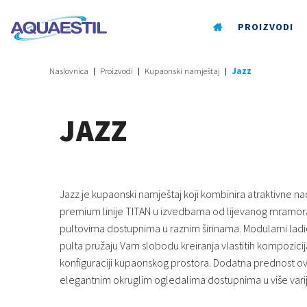
PROIZVODI
Naslovnica
Proizvodi
Kupaonski namještaj
Jazz
JAZZ
Jazz je kupaonski namještaj koji kombinira atraktivne n
premium linije TITAN u izvedbama od lijevanog mramora
pultovima dostupnima u raznim širinama. Modularni ladi
pulta pružaju Vam slobodu kreiranja vlastitih kompozici
konfiguraciji kupaonskog prostora. Dodatna prednost ove 
elegantnim okruglim ogledalima dostupnima u više varij