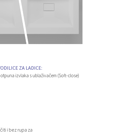
VODILICE ZA LADICE:
otpuna izvlaka s ublaživačem (Soft-close)
iti i bez rupa za