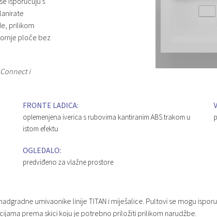
se isporučuju s
lanirate
e, prilikom
gornje ploče bez
 Connect i
FRONTE LADICA:
oplemenjena iverica s rubovima kantiranim ABS trakom u
p
istom efektu
OGLEDALO:
predviđeno za vlažne prostore
adgradne umivaonike linije TITAN i miješalice. Pultovi se mogu isporuč
cijama prema skici koju je potrebno priložiti prilikom narudžbe.