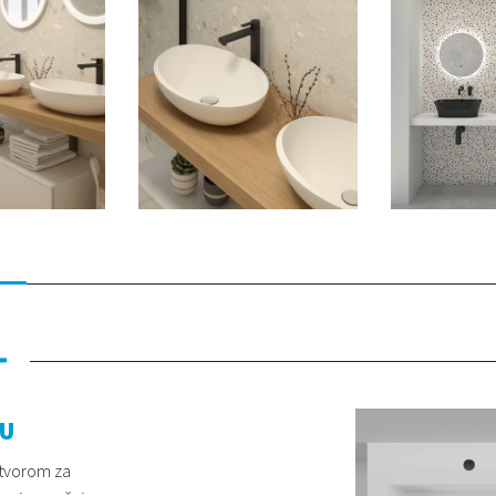
CU
otvorom za