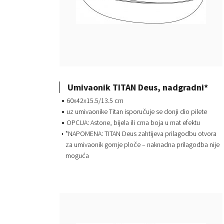
Umivaonik TITAN Deus, nadgradni*
60x42x15.5/13.5 cm
uz umivaonike Titan isporučuje se donji dio pilete
OPCIJA: Astone, bijela ili crna boja u mat efektu
*NAPOMENA: TITAN Deus zahtijeva prilagodbu otvora
za umivaonik gornje ploče – naknadna prilagodba nije
moguća