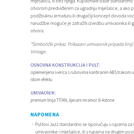
miješalicu, ili bez njega. Kupaonske baze standardno 
otvorom predviđenim za ugradnju miješalice, a ako p
podžbuknu armaturu ili drugačiji koncept dovoda vod
narudžbe moguće je zatražiti izvedbu umivaonika ili 
otvora.
*Simbolički prikaz. Prikazani umivaonik pripada liniji
Vintage.
OSNOVNA KONSTRUKCIJA I PULT:
oplemenjena iverica s rubovima kantiranim ABS trakom u
istom efektu
UMIVAONIK:
premium linija TITAN, lijevani mramor ili Astone
NAPOMENA
Pultovi Jazz standardno se isporučuju s rupama za n
umivaonike i miješalice, ili s rupama na drugim pozi