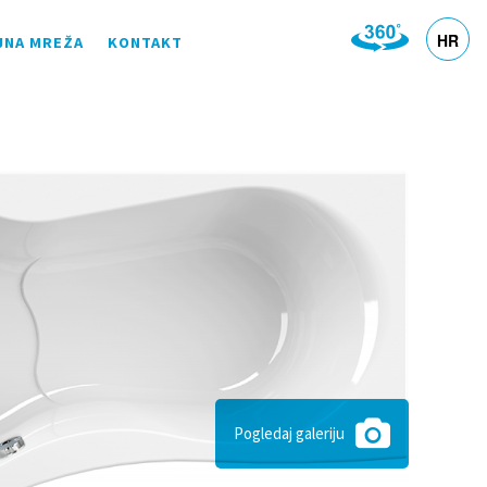
HR
JNA MREŽA
KONTAKT
DE
EN
SL
IT
Pogledaj galeriju