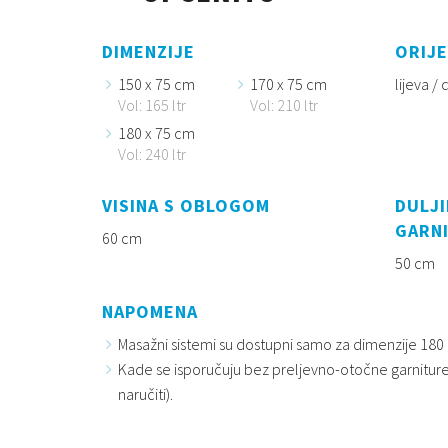
DIMENZIJE
ORIJE
150 x 75 cm
170 x 75 cm
lijeva /
Vol: 165 ltr
Vol: 210 ltr
180 x 75 cm
Vol: 240 ltr
VISINA S OBLOGOM
DULJI
GARN
60 cm
50 cm
NAPOMENA
Masažni sistemi su dostupni samo za dimenzije 180 i
Kade se isporučuju bez preljevno-otočne garniture
naručiti).