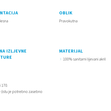
NTACIJA
OBLIK
 desna
Pravokutna
NA IZLJEVNE
MATERIJAL
ITURE
100% sanitarni lijevani akril
 170.
 (istu je potrebno zasebno