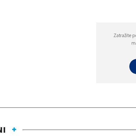
Zatražite p
ma
NI