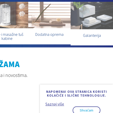
 i masažne tuš
Dodatna oprema
Galanterija
kabine
EŽAMA
a i novostima.
NAPOMENA! OVA STRANICA KORISTI
KOLAČIĆE I SLIČNE TEHNOLOGIJE.
Saznaj više
Shvaćam