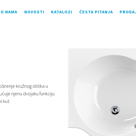
O NAMA
NOVOSTI
KATALOZI
ČESTA PITANJA
PRODA
oširenje kružnog oblika u
uje njenu dvojaku funkciju:
i kut.