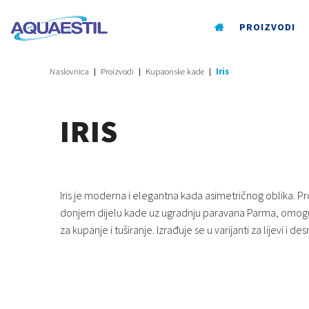
PROIZVODI
Naslovnica
Proizvodi
Kupaonske kade
Iris
IRIS
Iris je moderna i elegantna kada asimetričnog oblika. Pr
donjem dijelu kade uz ugradnju paravana Parma, omoguć
za kupanje i tuširanje. Izrađuje se u varijanti za lijevi i desn