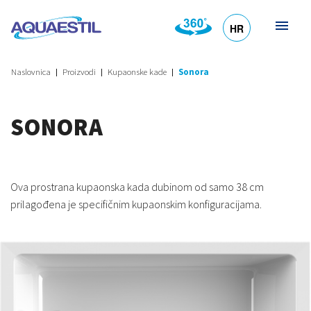
HR
DE
EN
SL
IT
Naslovnica
Proizvodi
Kupaonske kade
Sonora
SONORA
Ova prostrana kupaonska kada dubinom od samo 38 cm
prilagođena je specifičnim kupaonskim konfiguracijama.