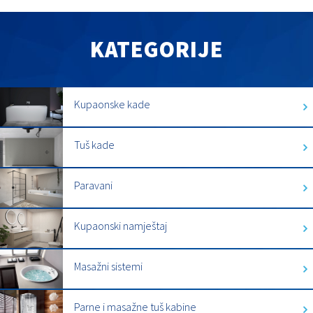
KATEGORIJE
Kupaonske kade
Tuš kade
Paravani
Kupaonski namještaj
Masažni sistemi
Parne i masažne tuš kabine