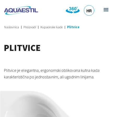
HR
DE
EN
SL
IT
Naslovnica
Proizvodi
Kupaonske kade
Plitvice
PLITVICE
Plitvice je elegantna, ergonomski oblikovana kutna kada
karakteristična po jednostavnim, ali ugodnim linijama.