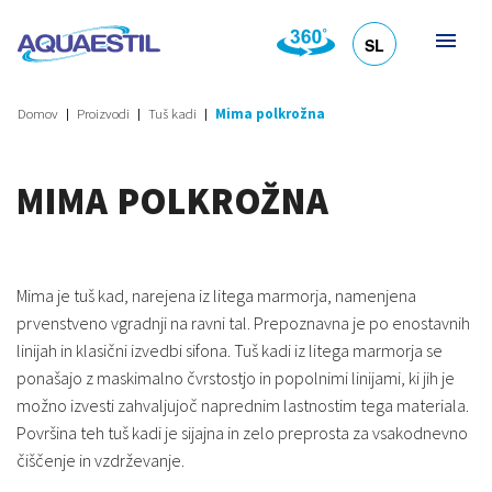
SL
HR
DE
EN
IT
Domov
Proizvodi
Tuš kadi
Mima polkrožna
MIMA POLKROŽNA
Mima je tuš kad, narejena iz litega marmorja, namenjena
prvenstveno vgradnji na ravni tal. Prepoznavna je po enostavnih
linijah in klasični izvedbi sifona. Tuš kadi iz litega marmorja se
ponašajo z maskimalno čvrstostjo in popolnimi linijami, ki jih je
možno izvesti zahvaljujoč naprednim lastnostim tega materiala.
Površina teh tuš kadi je sijajna in zelo preprosta za vsakodnevno
čiščenje in vzdrževanje.