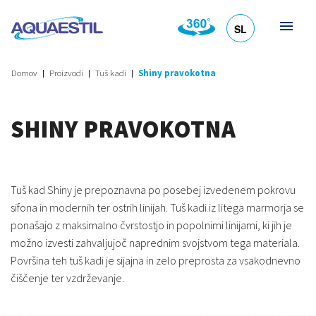
SL
HR
DE
EN
IT
Domov
Proizvodi
Tuš kadi
Shiny pravokotna
SHINY PRAVOKOTNA
Tuš kad Shiny je prepoznavna po posebej izvedenem pokrovu
sifona in modernih ter ostrih linijah. Tuš kadi iz litega marmorja se
ponašajo z maksimalno čvrstostjo in popolnimi linijami, ki jih je
možno izvesti zahvaljujoč naprednim svojstvom tega materiala.
Površina teh tuš kadi je sijajna in zelo preprosta za vsakodnevno
čiščenje ter vzdrževanje.