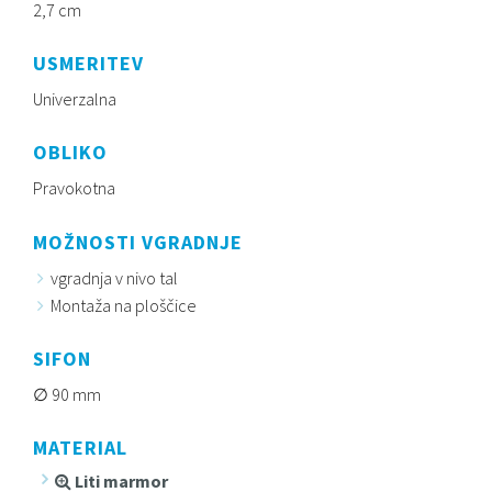
2,7 cm
USMERITEV
Univerzalna
OBLIKO
Pravokotna
MOŽNOSTI VGRADNJE
vgradnja v nivo tal
Montaža na ploščice
SIFON
90 mm
MATERIAL
Liti marmor