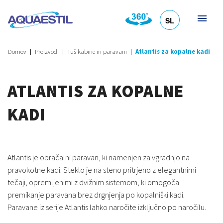
SL
HR
DE
EN
IT
Domov
Proizvodi
Tuš kabine in paravani
Atlantis za kopalne kadi
ATLANTIS ZA KOPALNE
KADI
Atlantis je obračalni paravan, ki namenjen za vgradnjo na
pravokotne kadi. Steklo je na steno pritrjeno z elegantnimi
tečaji, opremljenimi z dvižnim sistemom, ki omogoča
premikanje paravana brez drgnjenja po kopalniški kadi.
Paravane iz serije Atlantis lahko naročite izključno po naročilu.