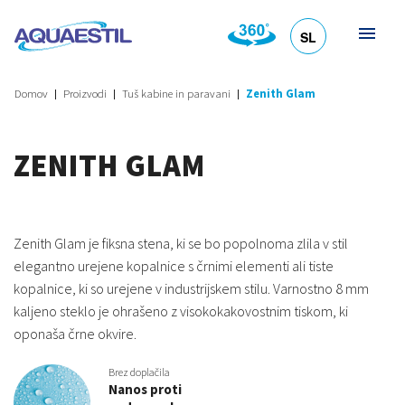
SL
HR
DE
EN
IT
Domov
Proizvodi
Tuš kabine in paravani
Zenith Glam
ZENITH GLAM
Zenith Glam je fiksna stena, ki se bo popolnoma zlila v stil
elegantno urejene kopalnice s črnimi elementi ali tiste
kopalnice, ki so urejene v industrijskem stilu. Varnostno 8 mm
kaljeno steklo je ohrašeno z visokokakovostnim tiskom, ki
oponaša črne okvire.
Brez doplačila
Nanos proti