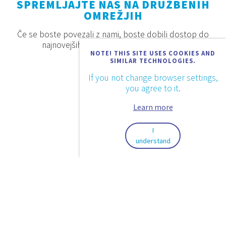
SPREMLJAJTE NAS NA DRUŽBENIH
OMREŽJIH
Če se boste povezali z nami, boste dobili dostop do
najnovejših proizvodov, akcij in novosti.
NOTE! THIS SITE USES COOKIES AND
SIMILAR TECHNOLOGIES.
If you not change browser settings,
you agree to it.
Learn more
I
understand
2026. © Aquaestil Plus d.o.o.
Pravila zasebnosti
Pogoji uporabe