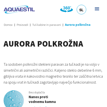
SL
HR
DE
EN
IT
Domov
Proizvodi
Tuš kabine in paravani
Aurora polkrožna
AURORA POLKROŽNA
Ta sodoben polkrožni stekleni paravan za tuš kadi je na voljo v
simetrični ali asimetrični različici. Kaljeno steklo debeline 6 mm,
gibljiva vrata in kakovostno magnetno tesnilo ter zaščitna letvica
na spoju vrat in tuš kadi zagotavljajo največjo funkcionalnost.
Brez doplačila
Nanos proti
vodnemu kamnu