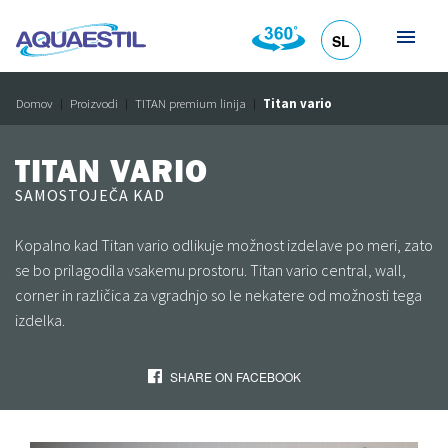
SL
HR
DE
EN
IT
Domov
Proizvodi
TITAN premium linija
Titan vario
TITAN VARIO
SAMOSTOJEČA KAD
Kopalno kad Titan vario odlikuje možnost izdelave po meri, zato
se bo prilagodila vsakemu prostoru. Titan vario central, wall,
corner in različica za vgradnjo so le nekatere od možnosti tega
izdelka.
SHARE ON FACEBOOK