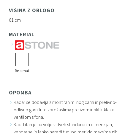
VIŠINA Z OBLOGO
61 cm
MATERIAL
Bela mat
OPOMBA
Kadar se dobavlja z montiranimi nogicami in prelivno-
odlivno garnituro z »režastim« prelivom in »klik-klak«
ventilom sifona.
Kad Titan je na voljo v dveh standardnih dimenzijah,
vendar se jo lahko naredi tudi po meri do maksimalnih