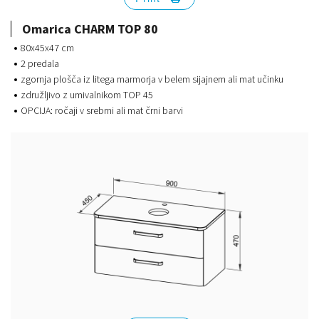
Omarica CHARM TOP 80
80x45x47 cm
2 predala
zgornja plošča iz litega marmorja v belem sijajnem ali mat učinku
združljivo z umivalnikom TOP 45
OPCIJA: ročaji v srebrni ali mat črni barvi