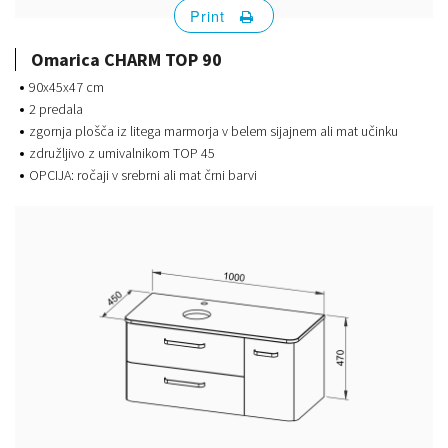
Print
Omarica CHARM TOP 90
90x45x47 cm
2 predala
zgornja plošča iz litega marmorja v belem sijajnem ali mat učinku
združljivo z umivalnikom TOP 45
OPCIJA: ročaji v srebrni ali mat črni barvi