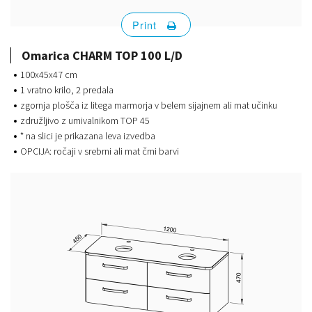
Print
Omarica CHARM TOP 100 L/D
100x45x47 cm
1 vratno krilo, 2 predala
zgornja plošča iz litega marmorja v belem sijajnem ali mat učinku
združljivo z umivalnikom TOP 45
* na slici je prikazana leva izvedba
OPCIJA: ročaji v srebrni ali mat črni barvi