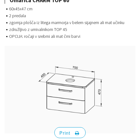
Omarica CHARM TOP 60
60x45x47 cm
2 predala
zgornja plošča iz litega marmorja v belem sijajnem ali mat učinku
združljivo z umivalnikom TOP 45
OPCIJA: ročaji v srebrni ali mat črni barvi
Print