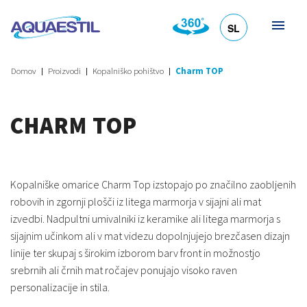
SL
HR
DE
EN
IT
Domov
Proizvodi
Kopalniško pohištvo
Charm TOP
CHARM TOP
Kopalniške omarice Charm Top izstopajo po značilno zaobljenih
robovih in zgornji plošči iz litega marmorja v sijajni ali mat
izvedbi. Nadpultni umivalniki iz keramike ali litega marmorja s
sijajnim učinkom ali v mat videzu dopolnjujejo brezčasen dizajn
linije ter skupaj s širokim izborom barv front in možnostjo
srebrnih ali črnih mat ročajev ponujajo visoko raven
personalizacije in stila.