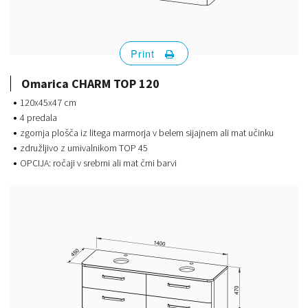
Print
Omarica CHARM TOP 120
120x45x47 cm
4 predala
zgornja plošča iz litega marmorja v belem sijajnem ali mat učinku
združljivo z umivalnikom TOP 45
OPCIJA: ročaji v srebrni ali mat črni barvi