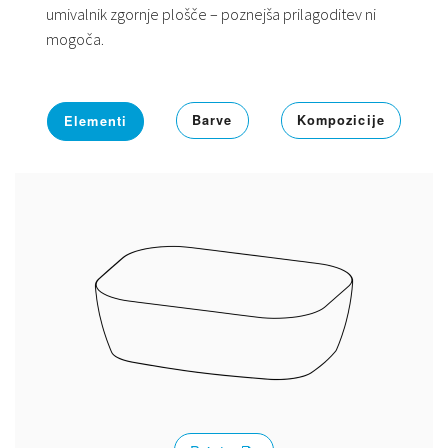
umivalnik zgornje plošče – poznejša prilagoditev ni
mogoča.
Barve
Kompozicije
Elementi