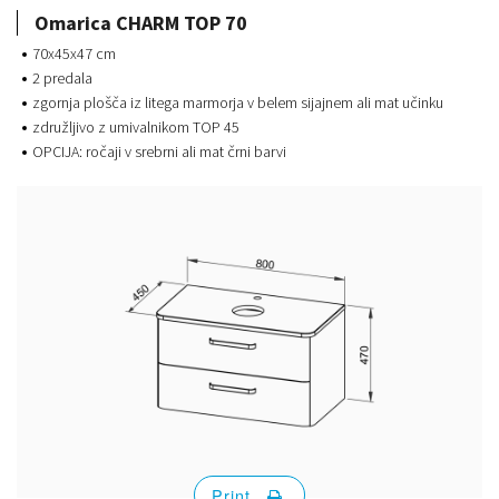
Omarica CHARM TOP 70
70x45x47 cm
2 predala
zgornja plošča iz litega marmorja v belem sijajnem ali mat učinku
združljivo z umivalnikom TOP 45
OPCIJA: ročaji v srebrni ali mat črni barvi
Print