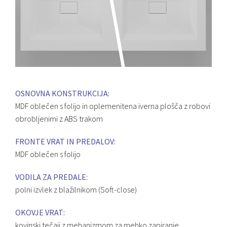
OSNOVNA KONSTRUKCIJA:
MDF oblečen s folijo in oplemenitena iverna plošča z robovi
obrobljenimi z ABS trakom
FRONTE VRAT IN PREDALOV:
MDF oblečen s folijo
VODILA ZA PREDALE:
polni izvlek z blažilnikom (Soft-close)
OKOVJE VRAT:
kovinski tečaji z mehanizmom za mehko zapiranje