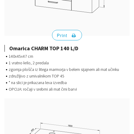
Print
Omarica CHARM TOP 140 L/D
140x45x47 cm
1 vratno krilo, 2 predala
zgornja plošča iz litega marmorja v belem sijajnem ali mat učinku
združljivo z umivalnikom TOP 45
* na slici je prikazana leva izvedba
OPCIJA: ročaji v srebrni ali mat črni barvi