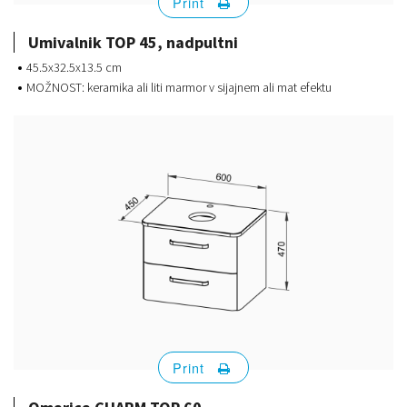
Print
Umivalnik TOP 45, nadpultni
45.5x32.5x13.5 cm
MOŽNOST: keramika ali liti marmor v sijajnem ali mat efektu
Print