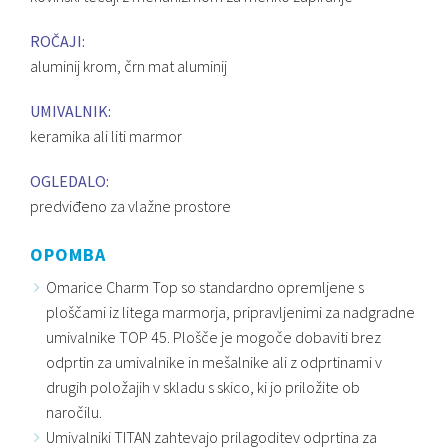
ROČAJI:
aluminij krom, črn mat aluminij
UMIVALNIK:
keramika ali liti marmor
OGLEDALO:
predviđeno za vlažne prostore
OPOMBA
Omarice Charm Top so standardno opremljene s
ploščami iz litega marmorja, pripravljenimi za nadgradne
umivalnike TOP 45. Plošče je mogoče dobaviti brez
odprtin za umivalnike in mešalnike ali z odprtinami v
drugih položajih v skladu s skico, ki jo priložite ob
naročilu.
Umivalniki TITAN zahtevajo prilagoditev odprtina za