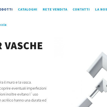
ODOTTI
CATALOGHI
RETE VENDITA
CONTATTI
LA NO
occia
R VASCHE
ra il muro e la vasca.
 coprire eventuali imperfezioni
ioni inoltre evitano l`uso
n acrilico hanno una durata ed