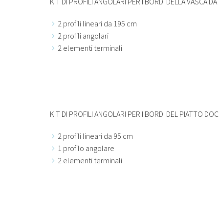
KIT DI PROFILI ANGOLARI PER I BORDI DELLA VASCA D
2 profili lineari da 195 cm
2 profili angolari
2 elementi terminali
KIT DI PROFILI ANGOLARI PER I BORDI DEL PIATTO DOC
2 profili lineari da 95 cm
1 profilo angolare
2 elementi terminali