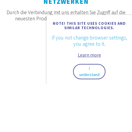
NETZWERKEN
Durch die Verbindung mit uns erhalten Sie Zugriff auf die
neuesten Produkte, Angebote und Neuigkeiten.
NOTE! THIS SITE USES COOKIES AND
SIMILAR TECHNOLOGIES.
If you not change browser settings,
you agree to it.
Learn more
I
understand
2026. © Aquaestil Plus d.o.o.
Datenschutz
Anwendungsbestimmungen
Design & code:
InSoft