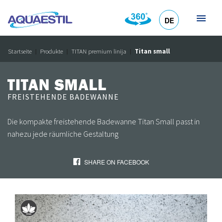
DE
HR
EN
SL
IT
Startseite
Produkte
TITAN premium linija
Titan small
TITAN SMALL
FREISTEHENDE BADEWANNE
Die kompakte freistehende Badewanne Titan Small passt in
nahezu jede räumliche Gestaltung
SHARE ON FACEBOOK