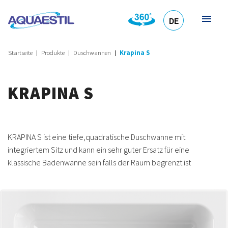
DE
HR
EN
SL
IT
Startseite
Produkte
Duschwannen
Krapina S
KRAPINA S
KRAPINA S ist eine tiefe,quadratische Duschwanne mit
integriertem Sitz und kann ein sehr guter Ersatz für eine
klassische Badenwanne sein falls der Raum begrenzt ist